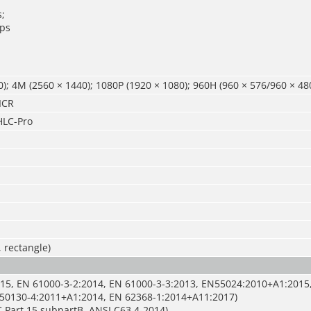
;
ps
); 4M (2560 × 1440); 1080P (1920 × 1080); 960H (960 × 576/960 × 48
ICR
LC-Pro
, rectangle)
15, EN 61000-3-2:2014, EN 61000-3-3:2013, EN55024:2010+A1:2015
50130-4:2011+A1:2014, EN 62368-1:2014+A11:2017)
 Part 15 subpartB, ANSI C63.4-2014)