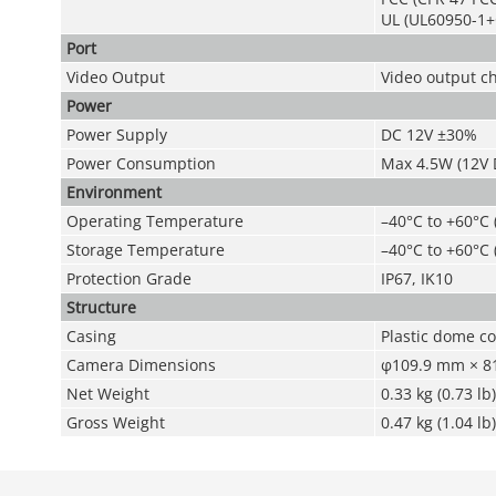
UL (UL60950-1+
Port
Video Output
Video output ch
Power
Power Supply
DC 12V ±30%
Power Consumption
Max 4.5W (12V D
Environment
Operating Temperature
–40°C to +60°C 
Storage Temperature
–40°C to +60°C 
Protection Grade
IP67, IK10
Structure
Casing
Plastic dome c
Camera Dimensions
φ109.9 mm × 81.
Net Weight
0.33 kg (0.73 lb)
Gross Weight
0.47 kg (1.04 lb)