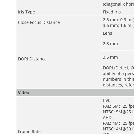
(diagonal x hori
Iris Type
Fixed iris
2.8 mm: 0.9 m (3
Close Focus Distance
3.6 mm: 1.6 m (5
Lens
2.8 mm
3.6 mm
DORI Distance
DORI (Detect, O
ability of a pe
numbers in this 
distances, refe
Video
CVI:
PAL: 5M@25 fp
NTSC: 5M@25 f
AHD:
PAL: 4M@25 fps
NTSC: 4M@30 f
Frame Rate