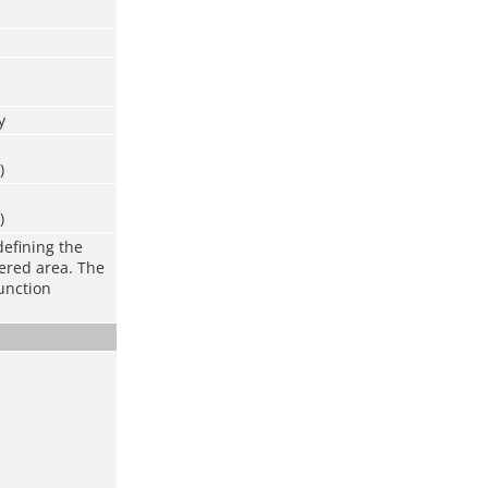
y
)
)
defining the
vered area. The
function