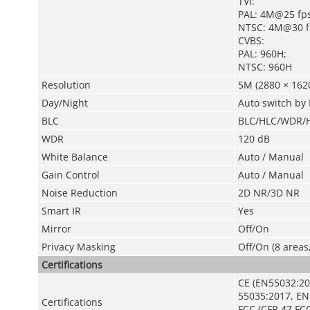
TVI:
PAL: 4M@25 fps
NTSC: 4M@30 f
CVBS:
PAL: 960H;
NTSC: 960H
Resolution
5M (2880 × 1620
Day/Night
Auto switch by 
BLC
BLC/HLC/WDR/H
WDR
120 dB
White Balance
Auto / Manual
Gain Control
Auto / Manual
Noise Reduction
2D NR/3D NR
Smart IR
Yes
Mirror
Off/On
Privacy Masking
Off/On (8 areas
Certifications
CE (EN55032:20
55035:2017, EN
Certifications
FCC (CFR 47 FCC