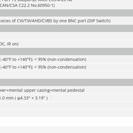
CAN/CSA C22.2 No.60950-1)
oices of CVI/TVI/AHD/CVBS by one BNC port (DIP Switch)
C, IR on)
(–40°F to +140°F);
<
95% (non-condensation)
(–40°F to +140°F);
<
95% (non-condensation)
over+mental upper casing+mental pedestal
0 mm ( φ4.33" × 3.19" )