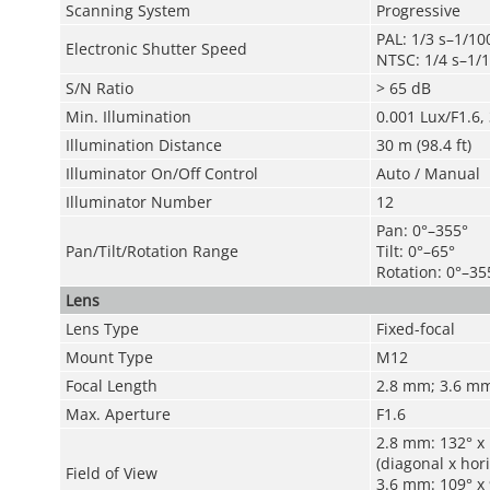
Scanning System
Progressive
PAL: 1/3 s–1/10
Electronic Shutter Speed
NTSC: 1/4 s–1/1
S/N Ratio
>
65 dB
Min. Illumination
0.001 Lux/F1.6,
Illumination Distance
30 m (98.4 ft)
Illuminator On/Off Control
Auto / Manual
Illuminator Number
12
Pan: 0°–355°
Pan/Tilt/Rotation Range
Tilt: 0°–65°
Rotation: 0°–35
Lens
Lens Type
Fixed-focal
Mount Type
M12
Focal Length
2.8 mm; 3.6 m
Max. Aperture
F1.6
2.8 mm: 132° x 
(diagonal x hori
Field of View
3.6 mm: 109° x 