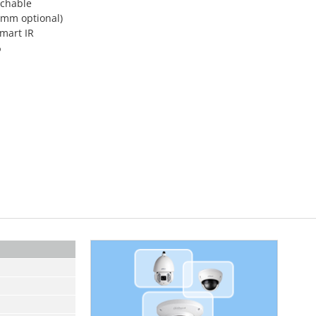
tchable
8 mm optional)
Smart IR
%