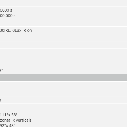
0,000 s
00,000 s
 30IRE, 0Lux IR on
5°
m
111°x 58°
zontal x vertical)
92°x 48°