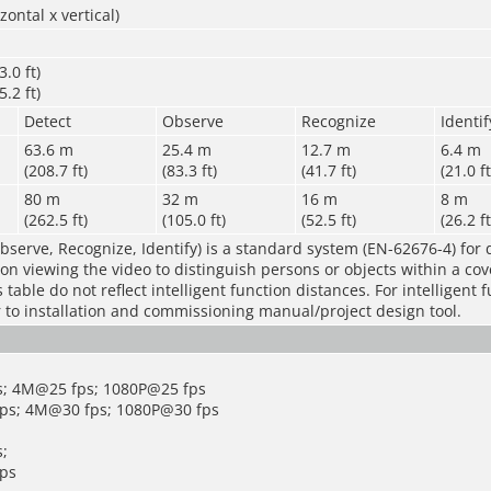
zontal x vertical)
.0 ft)
.2 ft)
Detect
Observe
Recognize
Identif
63.6 m
25.4 m
12.7 m
6.4 m
(208.7 ft)
(83.3 ft)
(41.7 ft)
(21.0 ft
80 m
32 m
16 m
8 m
(262.5 ft)
(105.0 ft)
(52.5 ft)
(26.2 ft
bserve, Recognize, Identify) is a standard system (EN-62676-4) for 
rson viewing the video to distinguish persons or objects within a co
table do not reflect intelligent function distances. For intelligent 
r to installation and commissioning manual/project design tool.
s; 4M@25 fps; 1080P@25 fps
ps; 4M@30 fps; 1080P@30 fps
;
ps