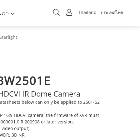
ับเรา
Thailand - ประเทศไทย
Starlight
BW2501E
 HDCVI IR Dome Camera
atasheets below can only be applied to 2501-S2
MP 16:9 HDCVI camera, the firmware of XVR must
000001.0.R.200908 or later version.
 video output)
e WDR, 3D NR