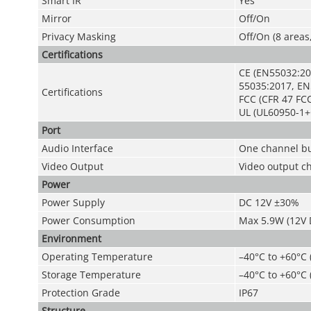
Smart IR
Yes
Mirror
Off/On
Privacy Masking
Off/On (8 areas
Certifications
CE (EN55032:20
55035:2017, EN
Certifications
FCC (CFR 47 FCC
UL (UL60950-1+
Port
Audio Interface
One channel bu
Video Output
Video output ch
Power
Power Supply
DC 12V ±30%
Power Consumption
Max 5.9W (12V D
Environment
Operating Temperature
–40°C to +60°C 
Storage Temperature
–40°C to +60°C 
Protection Grade
IP67
Structure