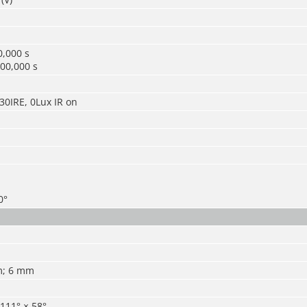
0,000 s
00,000 s
 30IRE, 0Lux IR on
0°
m; 6 mm
111° × 58°