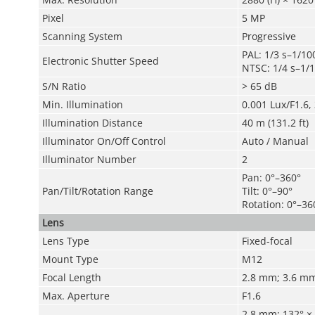
Pixel
5 MP
Scanning System
Progressive
PAL: 1/3 s–1/10
Electronic Shutter Speed
NTSC: 1/4 s–1/1
S/N Ratio
>
65 dB
Min. Illumination
0.001 Lux/F1.6,
Illumination Distance
40 m (131.2 ft)
Illuminator On/Off Control
Auto / Manual
Illuminator Number
2
Pan: 0°–360°
Pan/Tilt/Rotation Range
Tilt: 0°–90°
Rotation: 0°–36
Lens
Lens Type
Fixed-focal
Mount Type
M12
Focal Length
2.8 mm; 3.6 m
Max. Aperture
F1.6
2.8 mm: 132° × 