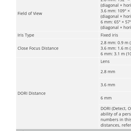
(diagonal × hori
3.6 mm: 109° × 
Field of View
(diagonal × hori
6 mm: 65° × 57°
(diagonal × hori
Iris Type
Fixed iris
2.8 mm: 0.9 m (3
Close Focus Distance
3.6 mm: 1.6 m (5
6 mm: 3.1 m (10
Lens
2.8 mm
3.6 mm
DORI Distance
6 mm
DORI (Detect, O
ability of a pe
numbers in this 
distances, refe