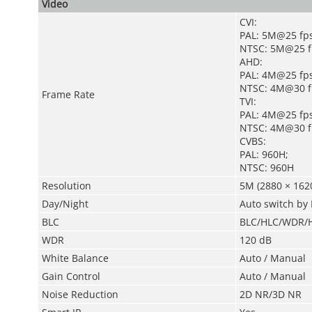
Video
CVI:
PAL: 5M@25 fp
NTSC: 5M@25 f
AHD:
PAL: 4M@25 fps
NTSC: 4M@30 f
Frame Rate
TVI:
PAL: 4M@25 fps
NTSC: 4M@30 f
CVBS:
PAL: 960H;
NTSC: 960H
Resolution
5M (2880 × 1620
Day/Night
Auto switch by 
BLC
BLC/HLC/WDR/H
WDR
120 dB
White Balance
Auto / Manual
Gain Control
Auto / Manual
Noise Reduction
2D NR/3D NR