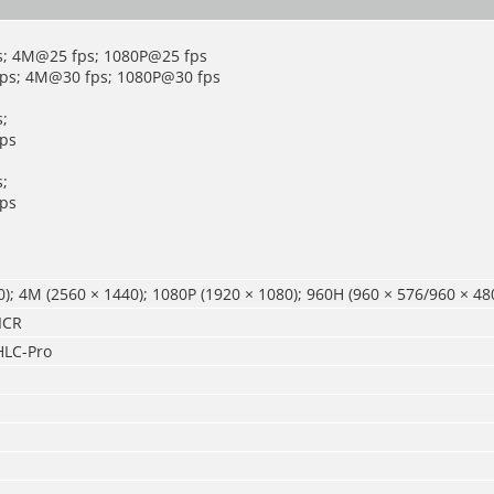
s; 4M@25 fps; 1080P@25 fps
ps; 4M@30 fps; 1080P@30 fps
;
ps
;
ps
); 4M (2560 × 1440); 1080P (1920 × 1080); 960H (960 × 576/960 × 48
ICR
LC-Pro