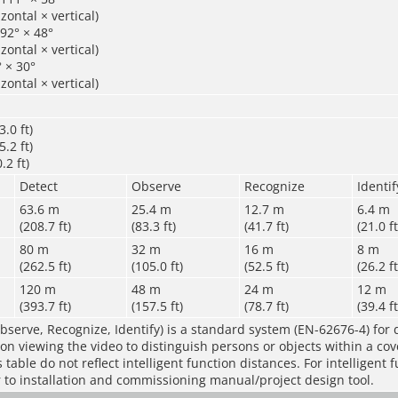
zontal × vertical)
92° × 48°
zontal × vertical)
 × 30°
zontal × vertical)
.0 ft)
.2 ft)
.2 ft)
Detect
Observe
Recognize
Identif
63.6 m
25.4 m
12.7 m
6.4 m
(208.7 ft)
(83.3 ft)
(41.7 ft)
(21.0 ft
80 m
32 m
16 m
8 m
(262.5 ft)
(105.0 ft)
(52.5 ft)
(26.2 ft
120 m
48 m
24 m
12 m
(393.7 ft)
(157.5 ft)
(78.7 ft)
(39.4 ft
bserve, Recognize, Identify) is a standard system (EN-62676-4) for 
rson viewing the video to distinguish persons or objects within a co
table do not reflect intelligent function distances. For intelligent 
r to installation and commissioning manual/project design tool.