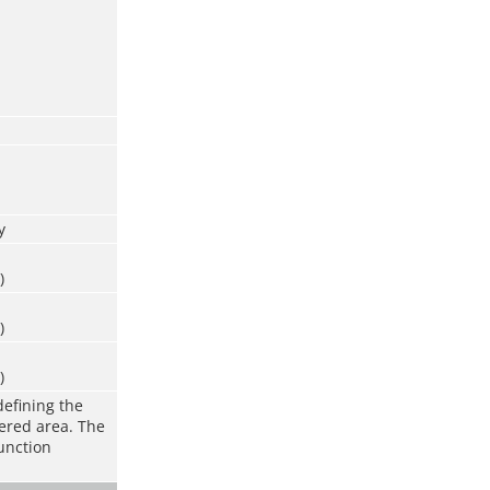
y
)
)
)
defining the
vered area. The
function