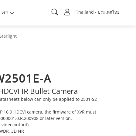
ับเรา
Thailand - ประเทศไทย
Starlight
W2501E-A
 HDCVI IR Bullet Camera
atasheets below can only be applied to 2501-S2
MP 16:9 HDCVI camera, the firmware of XVR must
000001.0.R.200908 or later version.
 video output)
e WDR, 3D NR