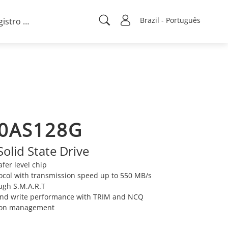
Brazil - Português
Registro de projeto
0AS128G
Solid State Drive
fer level chip
tocol with transmission speed up to 550 MB/s
ugh S.M.A.R.T
 and write performance with TRIM and NCQ
ion management