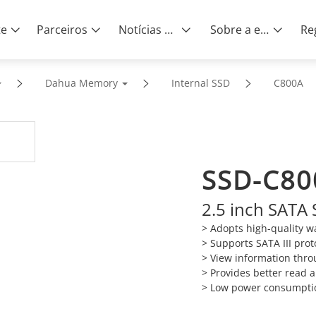
te
Parceiros
Notícias e eventos
Sobre a empresa
Dahua Memory
Internal SSD
C800A
SSD-C80
2.5 inch SATA 
> Adopts high-quality wa
>
Supports SATA III pro
>
View information thro
>
Provides better read
>
Low power consumpt