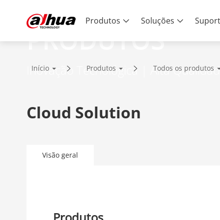
Produtos
Soluções
Supor
PRODUTOS
Inovação Tecnológica | Alta Qualida
Início
Produtos
Todos os produtos
Cloud Solution
Visão geral
Produtos