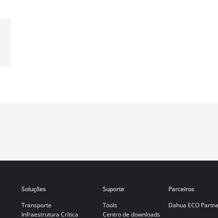
Soluções
Suporte
Parceiros
Transporte
Tools
Dahua ECO Partn
Infraestrutura Crítica
Centro de downloads