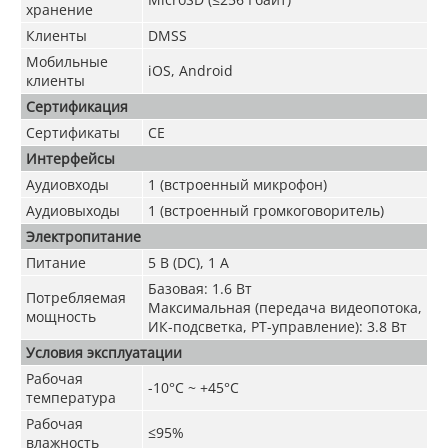
хранение
Клиенты
DMSS
Мобильные
iOS, Android
клиенты
Сертификация
Сертификаты
CE
Интерфейсы
Аудиовходы
1 (встроенный микрофон)
Аудиовыходы
1 (встроенный громкоговоритель)
Электропитание
Питание
5 В (DC), 1 А
Базовая: 1.6 Вт
Потребляемая
Максимальная (передача видеопотока,
мощность
ИК-подсветка, PT-управление): 3.8 Вт
Условия эксплуатации
Рабочая
-10°C ~ +45°C
температура
Рабочая
≤95%
влажность