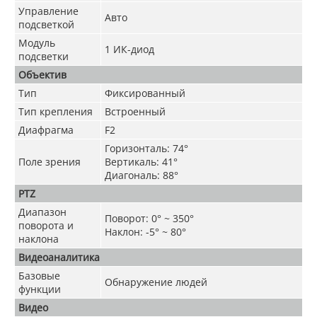
Управление
Авто
подсветкой
Модуль
1 ИК-диод
подсветки
Объектив
Тип
Фиксированный
Тип крепления
Встроенный
Диафрагма
F2
Горизонталь: 74°
Поле зрения
Вертикаль: 41°
Диагональ: 88°
PTZ
Диапазон
Поворот: 0° ~ 350°
поворота и
Наклон: -5° ~ 80°
наклона
Видеоаналитика
Базовые
Обнаружение людей
функции
Видео