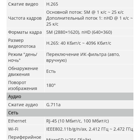
Сжатие видео
H.265
Основной поток: 5M @ 1 к/с ~ 25 к/с
Частота кадров
Дополнительный поток 1: nHD @ 1 к/с ~
25 к/с
Форматы кадра
5M (2880×1620), nHD (640×360)
Размер
H.265: 40 Кбит/с ~ 4096 Кбит/с
видеопотока
Режим "день/
Переключение ИК-фильтра (авто,
ночь"
вручную)
Обнаружение
Есть
движения
Поворот
180°
изображения
Аудио
Сжатие аудио
G.711a
Сеть
Ethernet
RJ-45 (10 Мбит/с, 100 Мбит/с)
Wi-Fi
IEEE802.11b/g/n/ax, 2.412 ГГц ~ 2.472 ГГц
Периферийное
MicroSD (≤256 Гбайт)