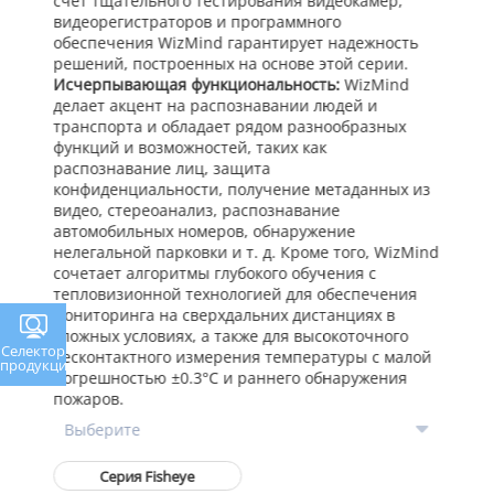
счет тщательного тестирования видеокамер,
видеорегистраторов и программного
обеспечения WizMind гарантирует надежность
решений, построенных на основе этой серии.
Исчерпывающая функциональность:
WizMind
делает акцент на распознавании людей и
транспорта и обладает рядом разнообразных
функций и возможностей, таких как
распознавание лиц, защита
конфиденциальности, получение метаданных из
видео, стереоанализ, распознавание
автомобильных номеров, обнаружение
нелегальной парковки и т. д. Кроме того, WizMind
сочетает алгоритмы глубокого обучения с
тепловизионной технологией для обеспечения
мониторинга на сверхдальних дистанциях в
сложных условиях, а также для высокоточного
Селектор
бесконтактного измерения температуры с малой
продукции
погрешностью ±0.3°C и раннего обнаружения
пожаров.
Серия Fisheye