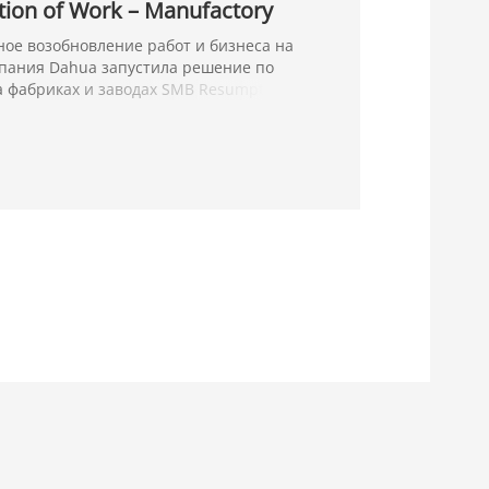
on of Work – Manufactory
ое возобновление работ и бизнеса на
мпания Dahua запустила решение по
 фабриках и заводах SMB Resumption of
о решение предлагает контроль
тный доступ, встроенное обнаружение
нание о социальной дистанции, которые
ь безопасную среду для сотрудников на
о непростое время.