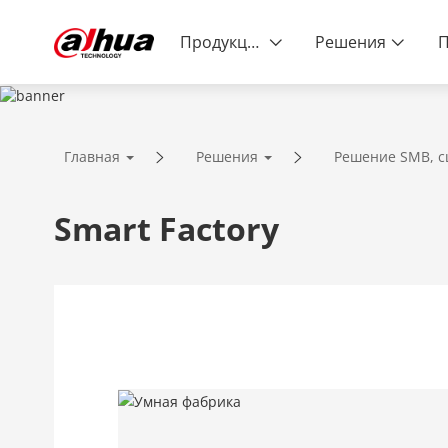
Продукция
Решения
РЕШЕНИЯ
Главная
Решения
Решение SMB, 
Инновационная технология / наде
комплексное обслуживание
Smart Factory