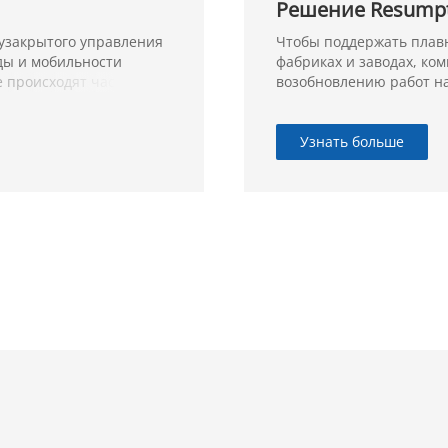
Решение Resumpti
узакрытого управления
Чтобы поддержать плавн
ды и мобильности
фабриках и заводах, ко
 происходят часто.
возобновлению работ на
work – Manufactory. Эт
температуры, бесконтак
маски на лице и напоми
Узнать больше
могут помочь обеспечит
фабрике или заводе в эт