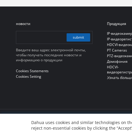
новости
Продукция
IP-видеокаме
submit
IP-видеореги
HDCVI-видео
Введите ваш адрес электронной почты,
PT Cameras
чтобы получать последние новости и
PTZ-видеокам
информацию о продукции
Домофония
HDCVI-
Cookies Statements
видеорегистр
Cookies Setting
Узнать больш
© 2010-2026 Dahua Technology Co., Ltd
Dahua uses cookies and similar technologies on the
reject non-essential cookies by clicking the “Accept
浙ICP备07004180号-3
浙公网安备 33010802004137号