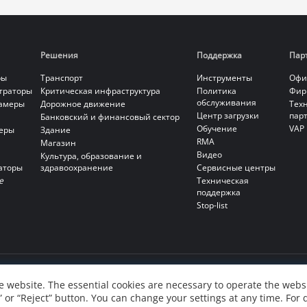
Решения
Поддержка
Пар
ры
Транспорт
Инструменты
Офи
страторы
Критическая инфраструктура
Политика
Фир
обслуживания
камеры
Дорожное движение
Тех
Центр загрузки
пар
Банковский и финансовый сектор
Обучение
VAP
еры
Здание
RMA
Магазин
Видео
Культура, образование и
аторы
здравоохранение
Сервисные центры
е
Техническая
поддержка
Stop-list
 website. The essential cookies are necessary to operate the websi
” or “Reject” button. You can change your settings at any time. For 