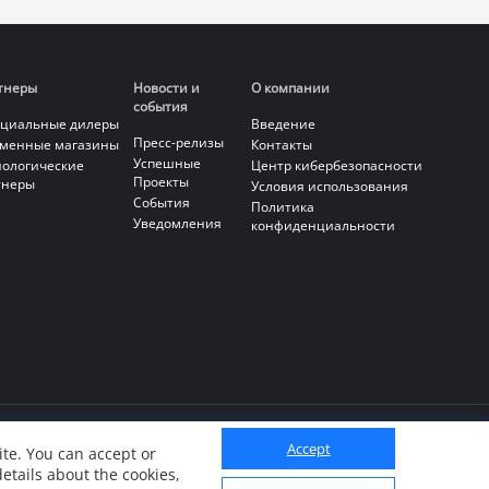
тнеры
Новости и
О компании
события
циальные дилеры
Введение
Пресс-релизы
менные магазины
Контакты
Успешные
нологические
Центр кибербезопасности
Проекты
тнеры
Условия использования
События
Политика
Уведомления
конфиденциальности
Accept
te. You can accept or
details about the cookies,