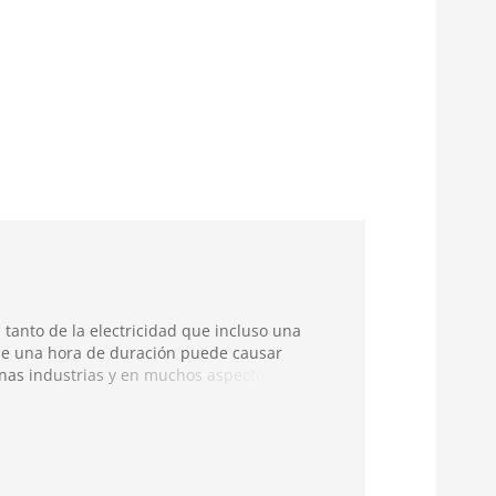
tanto de la electricidad que incluso una
de una hora de duración puede causar
nas industrias y en muchos aspectos de
taciones son una parte clave de la
, y su protección es de suma importancia. Los
rimetral, medición térmica, control de
y seguimiento automático mantienen seguras
ando un flujo estable de electricidad.