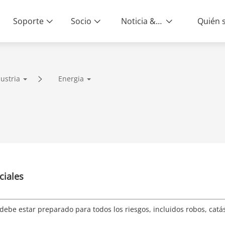
Soporte
Socio
Noticia & Eventos
ustria
Energia
iable | Servicio extremo a
ciales
be estar preparado para todos los riesgos, incluidos robos, catást