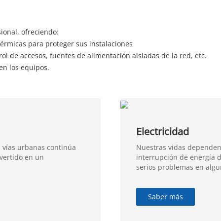
ional, ofreciendo:
érmicas para proteger sus instalaciones
rol de accesos, fuentes de alimentación aisladas de la red, etc.
 en los equipos.
Electricidad
 vías urbanas continúa
Nuestras vidas dependen 
vertido en un
interrupción de energía 
serios problemas en algu
nuestras vidas. Las subes
infraestructura eléctrica
sistemas de protección pe
Saber más
acceso, videovigilancia 
las subestaciones, asegur