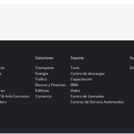
Soluciones
Soporte
So
ras
Transporte
Tools
Da
s
Energia
Centro de descargar
Tráfico
Capacitación
Bancos y Finanzas
RMA
ras
Edificios
Video
f & Anti-Corrosion
Comercio
Centro de Llamadas
ders
Centros de Servicio Autorizados