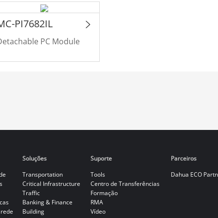
MC-PI7682IL
Detachable PC Module
Soluções
Suporte
Parceiros
de
Transportation
Tools
Dahua ECO Partn
s
Critical Infrastructure
Centro de Transferências
Traffic
Formação
cas
Banking & Finance
RMA
 rede
Building
Vídeo