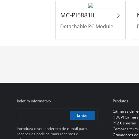
MC-PI5881IL
Detachable PC Module
boletim informativo
Produtos
Câmaras de re
Enviar
HDCVI Camera
PTZ Cameras
Introduza o seu endereço de e-mail para
Câmaras térmi
receber as notícias mais recentes e
Gravadores de