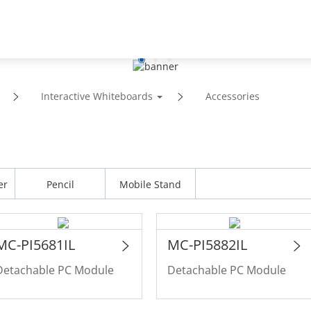
Suporte
Parceiros
Notícias e Eventos
Sobre
Interactive Whiteboards
Accessories
er
Pencil
Mobile Stand
MC-PI5681IL
MC-PI5882IL
Detachable PC Module
Detachable PC Module