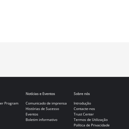
Notícias e Eventos
Sobre nós
er Program
Comunicado de imprensa
Introdução
Histórias de Sucesso
Contacte-nos
Eventos
Trust Center
Boletim informativo
Termos de Utilização
Política de Privacidade