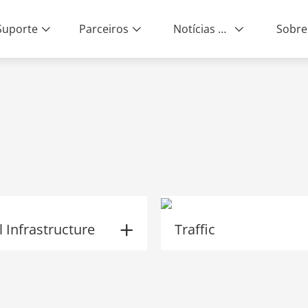
Suporte
Parceiros
Notícias e Eventos
Sobre
ity | End-to-End Service
al Infrastructure
Traffic