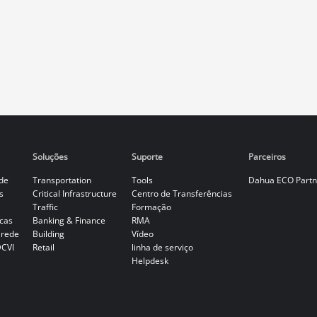
Soluções
Suporte
Parceiros
de
Transportation
Tools
Dahua ECO Partn
s
Critical Infrastructure
Centro de Transferências
Traffic
Formação
cas
Banking & Finance
RMA
 rede
Building
Vídeo
DCVI
Retail
linha de serviço
Helpdesk