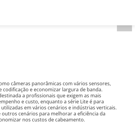
Brazil - Português
Registro de projeto
como câmeras panorâmicas com vários sensores,
e codificação e economizar largura de banda.
destinada a profissionais que exigem as mais
empenho e custo, enquanto a série Lite é para
lizadas em vários cenários e indústrias verticais.
 outros cenários para melhorar a eficiência da
economizar nos custos de cabeamento.