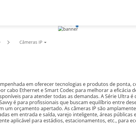
te
Parceiros
Notícias e eventos
Sobre a empresa
Câmeras IP
empenhada em oferecer tecnologias e produtos de ponta, 
r cabo Ethernet e Smart Codec para melhorar a eficácia d
sponíveis para atender todas as demandas. A Série Ultra é 
Savvy é para profissionais que buscam equilíbrio entre des
 um orçamento apertado. As câmeras IP são amplamente uti
s em entrada e saída, varejo inteligente, áreas públicas e
te aplicável para estádios, estacionamentos, etc., para 