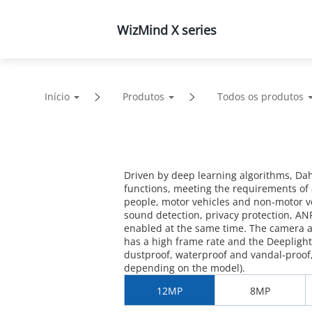
WizMind X series
Produtos
Soluções
Supor
Início
Produtos
Todos os produtos
Driven by deep learning algorithms, Da
functions, meeting the requirements of 
people, motor vehicles and non-motor veh
sound detection, privacy protection, AN
enabled at the same time. The camera 
has a high frame rate and the Deeplight n
dustproof, waterproof and vandal-proof, 
depending on the model).
12MP
8MP