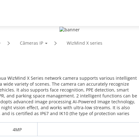
te
Parceiros
Notícias e eventos
Sobre a empresa
Câmeras IP
WizMind X series
hua WizMind X Series network camera supports various intelligent
a wide variety of scenes. The camera can accurately recognize
icles. It also supports face recognition, PPE detection, smart
PR, and parking space management. 2 intelligent functions can be
adopts advanced image processing AI-Powered Image technology,
ight vision effect, and works with ultra-low streams. It is also
and is certified as IP67 and IK10 (the type of protection varies
4MP