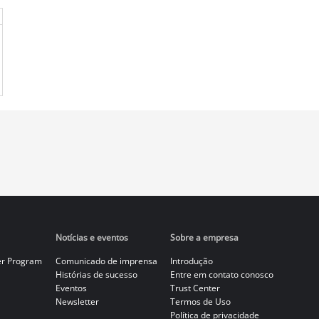
Notícias e eventos
Sobre a empresa
er Program
Comunicado de imprensa
Introdução
Histórias de sucesso
Entre em contato conosco
Eventos
Trust Center
Newsletter
Termos de Uso
Política de privacidade