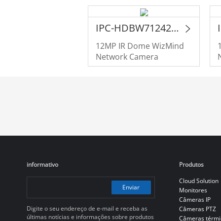
IPC-HDBW71242E1-Z-X
12MP IR Dome WizMind
Network Camera
informativo
Produtos
Cloud Solution
Enviar
Monitores
Câmeras IP
Digite o seu endereço de e-mail e receba as
Câmeras PTZ
últimas notícias e informações sobre produtos
Câmeras térmi