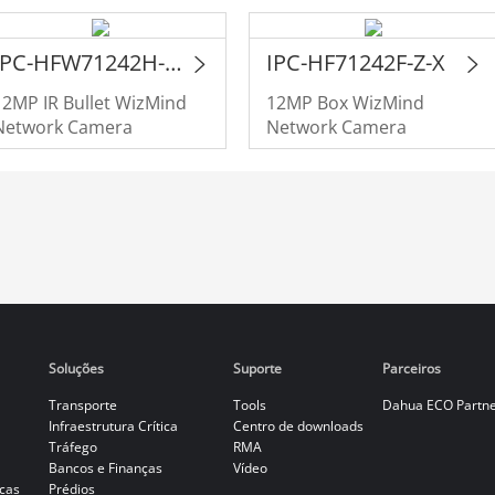
IPC-HFW71242H-Z-X
IPC-HF71242F-Z-X
12MP IR Bullet WizMind
12MP Box WizMind
Network Camera
Network Camera
Soluções
Suporte
Parceiros
Transporte
Tools
Dahua ECO Partn
Infraestrutura Crítica
Centro de downloads
Tráfego
RMA
Bancos e Finanças
Vídeo
cas
Prédios