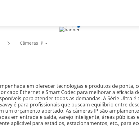
te
Parceiros
Notícias e eventos
Sobre a empresa
Câmeras IP
empenhada em oferecer tecnologias e produtos de ponta, 
r cabo Ethernet e Smart Codec para melhorar a eficácia d
sponíveis para atender todas as demandas. A Série Ultra é 
Savvy é para profissionais que buscam equilíbrio entre des
 um orçamento apertado. As câmeras IP são amplamente uti
s em entrada e saída, varejo inteligente, áreas públicas e
te aplicável para estádios, estacionamentos, etc., para 