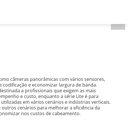
Brazil - Português
Registro de projeto
como câmeras panorâmicas com vários sensores,
e codificação e economizar largura de banda.
destinada a profissionais que exigem as mais
empenho e custo, enquanto a série Lite é para
lizadas em vários cenários e indústrias verticais.
 outros cenários para melhorar a eficiência da
economizar nos custos de cabeamento.