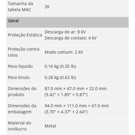
Tamanha da
2K
tabela MAC
Geral
Descarga de ar: 8 kV
Proteção Estática
Descarga de contato: 4 kV
Proteção contra
Modo comum: 2 kV
raios
Peso líquido
0.16 kg (0.35 lb)
Peso bruto
0.28 kg (0.62 lb)
Dimensões do
87.0 mm × 47.0 mm × 22.0 mm
produto
(3.42" × 1.85" × 0.87")
Dimensões da
94.0 mm × 111.0 mm × 67.0 mm
embalagem
(3.70" × 4.37" × 2.64")
Material do
Metal
invólucro