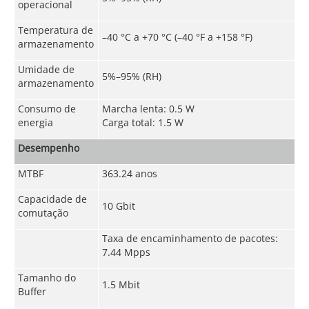
operacional
Temperatura de
–40 °C a +70 °C (–40 °F a +158 °F)
armazenamento
Umidade de
5%–95% (RH)
armazenamento
Consumo de
Marcha lenta: 0.5 W
energia
Carga total: 1.5 W
Desempenho
MTBF
363.24 anos
Capacidade de
10 Gbit
comutação
Taxa de encaminhamento de pacotes:
7.44 Mpps
Tamanho do
1.5 Mbit
Buffer