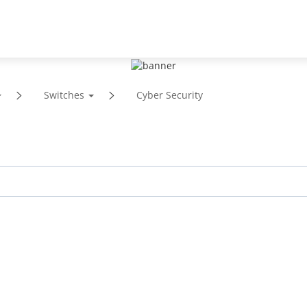
te
Parceiros
Notícias e eventos
Sobre a empresa
Switches
Cyber Security