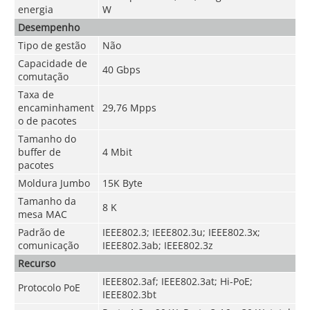
energia
W
Desempenho
Tipo de gestão
Não
Capacidade de
40 Gbps
comutação
Taxa de
encaminhament
29,76 Mpps
o de pacotes
Tamanho do
buffer de
4 Mbit
pacotes
Moldura Jumbo
15K Byte
Tamanho da
8 K
mesa MAC
Padrão de
IEEE802.3; IEEE802.3u; IEEE802.3x;
comunicação
IEEE802.3ab; IEEE802.3z
Recurso
IEEE802.3af; IEEE802.3at; Hi-PoE;
Protocolo PoE
IEEE802.3bt