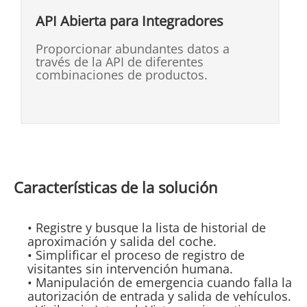
en la plataforma de gestión EMS, que
API Abierta para Integradores
es un software basado en Windows. El
diseño de la arquitectura C/S permite
una ampliación flexible de las
Proporcionar abundantes datos a
funciones.
través de la API de diferentes
combinaciones de productos.
Características de la solución
• Registre y busque la lista de historial de
aproximación y salida del coche.
• Simplificar el proceso de registro de
visitantes sin intervención humana.
• Manipulación de emergencia cuando falla la
autorización de entrada y salida de vehículos.