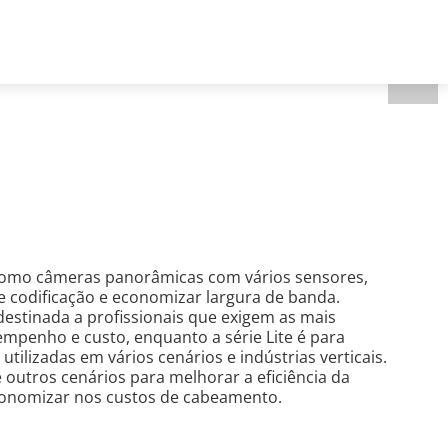
Brazil - Português
Registro de projeto
como câmeras panorâmicas com vários sensores,
e codificação e economizar largura de banda.
destinada a profissionais que exigem as mais
empenho e custo, enquanto a série Lite é para
lizadas em vários cenários e indústrias verticais.
 outros cenários para melhorar a eficiência da
economizar nos custos de cabeamento.