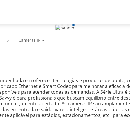
te
Parceiros
Notícias e eventos
Sobre a empresa
Câmeras IP
empenhada em oferecer tecnologias e produtos de ponta, 
r cabo Ethernet e Smart Codec para melhorar a eficácia d
sponíveis para atender todas as demandas. A Série Ultra é 
Savvy é para profissionais que buscam equilíbrio entre des
 um orçamento apertado. As câmeras IP são amplamente uti
s em entrada e saída, varejo inteligente, áreas públicas e
te aplicável para estádios, estacionamentos, etc., para 