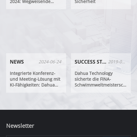
2024: Wegweisende
Sicherheit
nachhaltige Innovation
für eine intelligentere
und grünere Zukunft
NEWS
SUCCESS STORIES
2024-06-24
2019-02-20
Integrierte Konferenz-
Dahua Technology
und Meeting-Lösung mit
sicherte die FINA-
KI-Fähigkeiten: Dahua
Schwimmweltmeisterschaft
DeepHub Business
2018 in Hangzhou
Meeting Solution
Newsletter