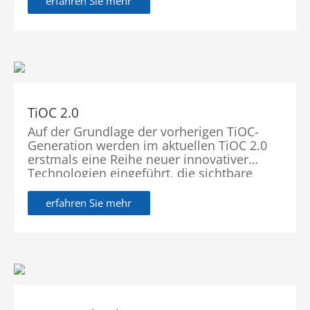
erfahren Sie mehr
Funktion an, um das bewegte Ziel zentral
auf dem Bildschirm zu halten.Mit KI-
Algorithmen ausgestattet, kann die Kamera
die Richtung und Geschwindigkeit des Ziels
vorhersagen, wodurch eine kontinuierliche
Verfolgung des Objekts ermöglicht wird.
TiOC 2.0
Auf der Grundlage der vorherigen TiOC-
Generation werden im aktuellen TiOC 2.0
erstmals eine Reihe neuer innovativer
Technologien eingeführt, die sichtbare
Qualitätsverbesserungen bei
Beleuchtungen, Audio und Bildern mit sich
erfahren Sie mehr
bringen. Gleichzeitig kann TiOC 2.0 durch
Software-Upgrades in ein Alarmsystem
integriert werden. Es bietet ein besseres
Ökosystem, das einen bequemeren Betrieb
und eine bessere Benutzererfahrung
ermöglicht.