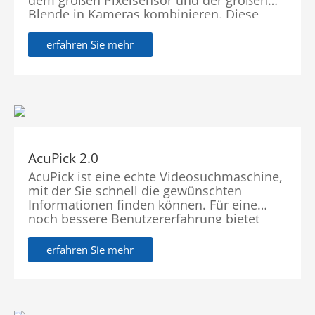
Blende in Kameras kombinieren. Diese
einzigartige Integration ermöglicht es
Kameras, bei Nacht mühelos hochwertige
erfahren Sie mehr
Bilder mit lebendigen Farben
aufzunehmen, wobei feine Details erhalten
bleiben und Bewegungsunschärfe
minimiert wird.
AcuPick 2.0
AcuPick ist eine echte Videosuchmaschine,
mit der Sie schnell die gewünschten
Informationen finden können. Für eine
noch bessere Benutzererfahrung bietet
AcuPick 2.0, die 2024 eingeführt wird,
erweiterte Funktionen wie eine Suche,
erfahren Sie mehr
Multi-User-Suche, intuitive Ergebnisanzeige
und naht lose Integration mit Drittanbieter-
Plattformen und Kameras. Dieses Upgrade
bietet dem Benutzer mehr Schnelligkeit,