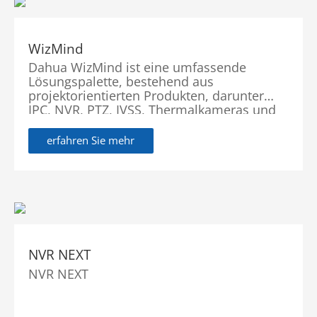
mehr Genauigkeit und mehr Komfort, und
mehr Kompatibilität bei den
Suchfunktionen.
WizMind
Dahua WizMind ist eine umfassende
Lösungspalette, bestehend aus
projektorientierten Produkten, darunter
IPC, NVR, PTZ, IVSS, Thermalkameras und
Softwareplattformen, die
branchenführende Deep-Learning-
erfahren Sie mehr
Algorithmen verwenden. Mit Fokus auf die
Anforderungen der Kunden bietet WizMind
präzise, zuverlässige und umfassende KI-
Lösungen für vertikale Märkte, darunter
Regierung, Einzelhandel, Energie, Finanzen
und Transport.
NVR NEXT
NVR NEXT