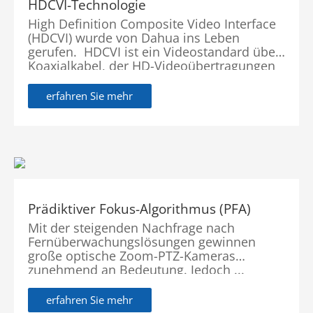
HDCVI-Technologie
High Definition Composite Video Interface
(HDCVI) wurde von Dahua ins Leben
gerufen. HDCVI ist ein Videostandard über
Koaxialkabel, der HD-Videoübertragungen
über große Entfernungen für eine Vielzahl
von Anwendungsszenarien zu günstigen
erfahren Sie mehr
Kosten ermöglicht.
Prädiktiver Fokus-Algorithmus (PFA)
Mit der steigenden Nachfrage nach
Fernüberwachungslösungen gewinnen
große optische Zoom-PTZ-Kameras
zunehmend an Bedeutung. Jedoch ...
erfahren Sie mehr