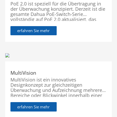
PoE 2.0 ist speziell für die Übertragung in
der Überwachung konzipiert. Derzeit ist die
gesamte Dahua PoE-Switch-Serie
vollständig auf PoE 2.0 aktualisiert, das
praktische Funktionen wie PoE Watchdog,
BT 90W (Roter Port) und Langstrecken-PoE-
erfahren Sie mehr
Übertragung umfasst. Diese Funktionen
verbessern erheblich
MultiVision
MultiVision ist ein innovatives
Designkonzept zur gleichzeitigen
Überwachung und Aufzeichnung mehrerer
Bereiche oder Blickwinkel innerhalb einer
Szene durch umfassende
Sicherheitssysteme. Dahua Technology
erfahren Sie mehr
integriert mehrere Kameras mit
fortschrittlicher