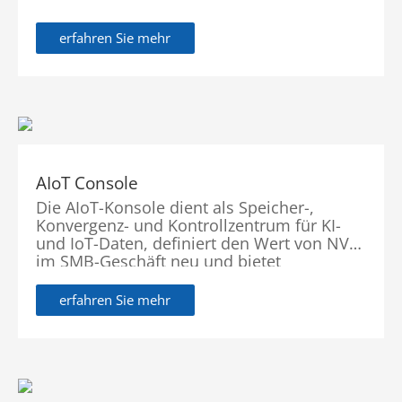
erfahren Sie mehr
AIoT Console
Die AIoT-Konsole dient als Speicher-,
Konvergenz- und Kontrollzentrum für KI-
und IoT-Daten, definiert den Wert von NVR
im SMB-Geschäft neu und bietet
umfassendere, sicherere und flexiblere
visuelle Intelligenzlösungen, die die
erfahren Sie mehr
Branche in eine neue Ära führen.