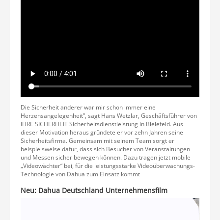
Die Sicherheit anderer war mir schon immer eine
Herzensangelegenheit”, sagt Hans Wetzlar, Geschäftsführer von
IHRE SICHERHEIT Sicherheitsdienstleistung in Bielefeld. Aus
dieser Motivation heraus gründete er vor zehn Jahren seine
Sicherheitsfirma. Gemeinsam mit seinem Team sorgt er
beispielsweise dafür, dass sich Besucher von Veranstaltungen
und Messen sicher bewegen können. Dazu tragen jetzt mobile
„Videowächter“ bei, für die leistungsstarke Videoüberwachungs-
Technologie von Dahua zum Einsatz kommt
Neu: Dahua Deutschland Unternehmensfilm