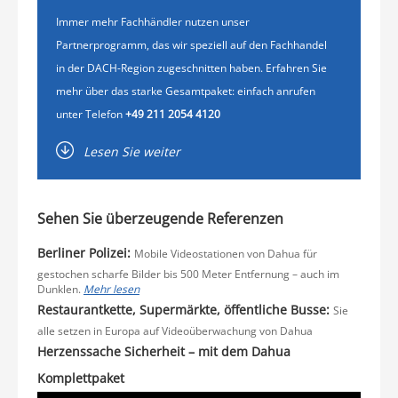
Immer mehr Fachhändler nutzen unser
Partnerprogramm, das wir speziell auf den Fachhandel
in der DACH-Region zugeschnitten haben. Erfahren Sie
mehr über das starke Gesamtpaket: einfach anrufen
unter Telefon
+49 211 2054 4120
Lesen Sie weiter
Sehen Sie überzeugende Referenzen
Berliner Polizei:
Mobile Videostationen von Dahua für
gestochen scharfe Bilder bis 500 Meter Entfernung – auch im
Dunklen.
Mehr lesen
Restaurantkette, Supermärkte, öffentliche Busse:
Sie
alle setzen in Europa auf Videoüberwachung von Dahua
Herzenssache Sicherheit – mit dem Dahua
Komplettpaket