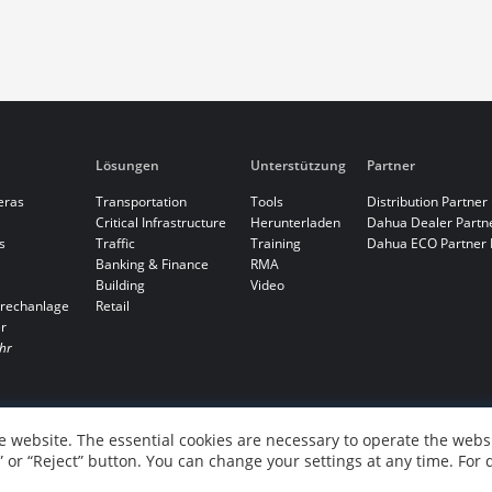
Lösungen
Unterstützung
Partner
eras
Transportation
Tools
Distribution Partner
Critical Infrastructure
Herunterladen
Dahua Dealer Part
s
Traffic
Training
Dahua ECO Partner
Banking & Finance
RMA
Building
Video
rechanlage
Retail
r
hr
 website. The essential cookies are necessary to operate the websi
” or “Reject” button. You can change your settings at any time. For 