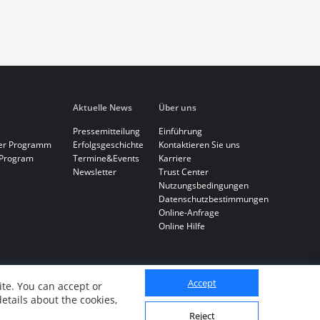
Aktuelle News
Über uns
Pressemitteilung
Einführung
ner Programm
Erfolgsgeschichte
Kontaktieren Sie uns
 Program
Termine&Events
Karriere
Newsletter
Trust Center
Nutzungsbedingungen
Datenschutzbestimmungen
Online-Anfrage
Online Hilfe
Accept
te. You can accept or
details about the cookies,
Reject