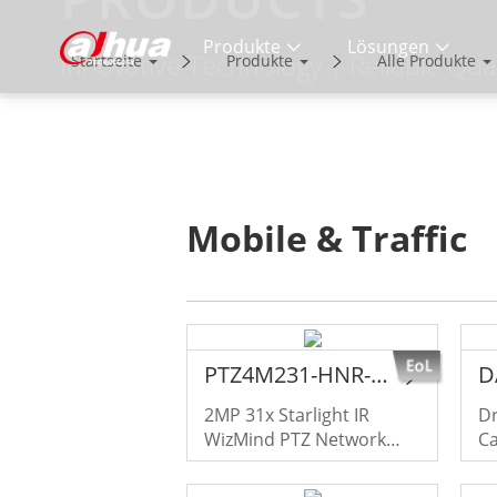
Produkte
Lösungen
Innovative Technology | Reliable Qual
Startseite
Produkte
Alle Produkte
Mobile & Traffic
PTZ4M231-HNR-XA-GHW
D
2MP 31x Starlight IR
Dr
WizMind PTZ Network
C
Camera