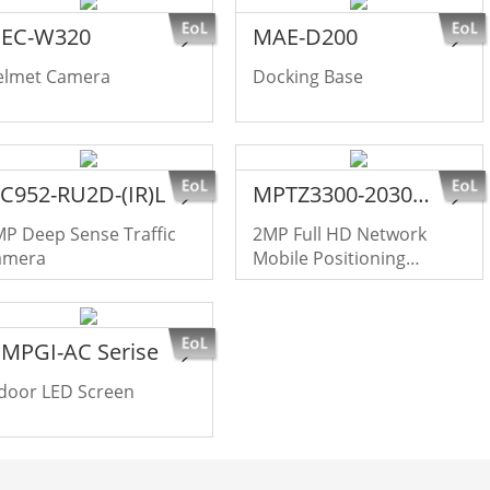
EC-W320
MAE-D200
elmet Camera
Docking Base
TC952-RU2D-(IR)L
MPTZ3300-2030URA-NT
P Deep Sense Traffic
2MP Full HD Network
amera
Mobile Positioning
System
PMPGI-AC Serise
door LED Screen