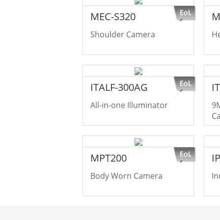
MEC-S320
M
Shoulder Camera
H
ITALF-300AG
I
All-in-one Illuminator
9M
C
MPT200
I
Body Worn Camera
In