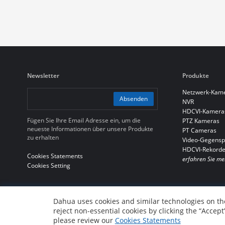
Newsletter
Produkte
Netzwerk-Kam
Absenden
NVR
HDCVI-Kamera
Fügen Sie Ihre Email Adresse ein, um die
PTZ Kameras
neueste Informationen über unsere Produkte
PT Cameras
zu erhalten
Video-Gegensp
HDCVI-Rekorde
Cookies Statements
erfahren Sie me
Cookies Setting
Dahua uses cookies and similar technologies on the
reject non-essential cookies by clicking the “Accept
© 2010-2026 Dahua Technology Co., Ltd
please review our
Cookies Statements