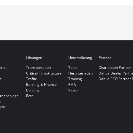
Lösungen
Unterstützung
Partner
eras
Transportation
Tools
Distribution Partner
Critical Infrastructure
Herunterladen
Dahua Dealer Partn
s
Traffic
Training
Dahua ECO Partner 
Banking & Finance
RMA
Building
Video
rechanlage
Retail
r
ehr