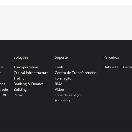
Soluções
Suporte
Parceiros
de
Transportation
Tools
Dahua ECO Partn
s
Critical Infrastructure
Centro de Transferências
Traffic
Formação
cas
Banking & Finance
RMA
 rede
Building
Vídeo
DCVI
Retail
linha de serviço
Helpdesk