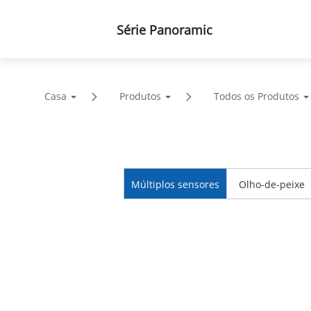
Série Panoramic
Produtos
Soluções
Casa
Produtos
Todos os Produtos
Múltiplos sensores
Olho-de-peixe