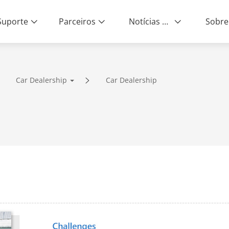
Suporte
Parceiros
Notícias e Eventos
Sobre
Car Dealership
Car Dealership
ity | End-to-End Service