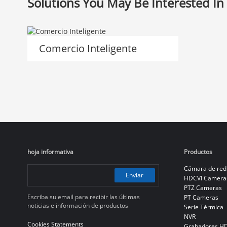
Solutions You May Be Interested In
Comercio Inteligente
hoja informativa
Productos
Cámara de red
Enviar
HDCVI Camera
PTZ Cameras
Escriba su email para recibir las últimas
PT Cameras
noticias e información de productos
Serie Térmica
NVR
Cookies Statements
Grabadores H