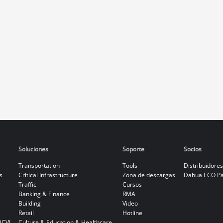
Soluciones
Soporte
Socios
Transportation
Tools
Distribuidores
s
Critical Infrastructure
Zona de descargas
Dahua ECO Pa
Traffic
Cursos
Banking & Finance
RMA
Building
Video
Retail
Hotline
DCVI
Culture & Education & Healthcare