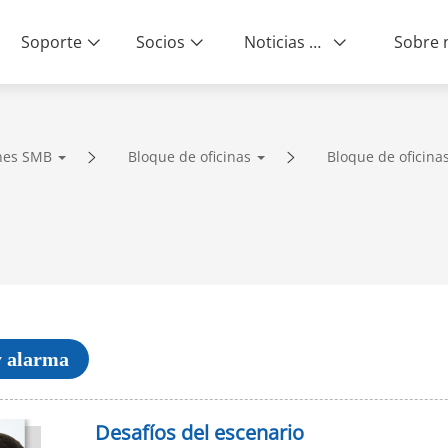
Soporte
Socios
Noticias & Eventos
ity | End-to-End Service
nes SMB
Bloque de oficinas
Bloque de oficina
y alarma
Desafíos del escenario