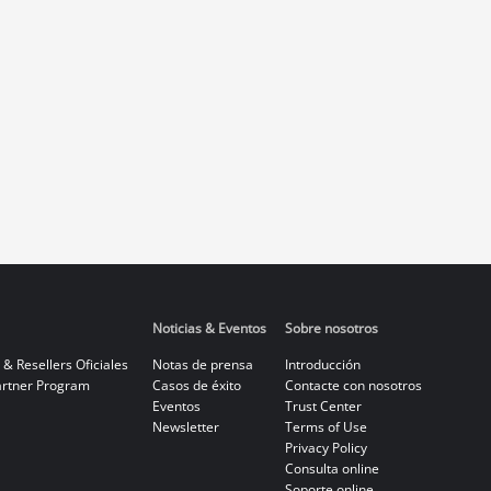
Noticias & Eventos
Sobre nosotros
 & Resellers Oficiales
Notas de prensa
Introducción
rtner Program
Casos de éxito
Contacte con nosotros
Eventos
Trust Center
Newsletter
Terms of Use
Privacy Policy
Consulta online
Soporte online