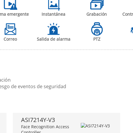
rma emergente
Instantánea
Grabación
Contr
Correo
Salida de alarma
PTZ
ación
riesgo de eventos de seguridad
ASI7214Y-V3
Face Recognition Access
Controller