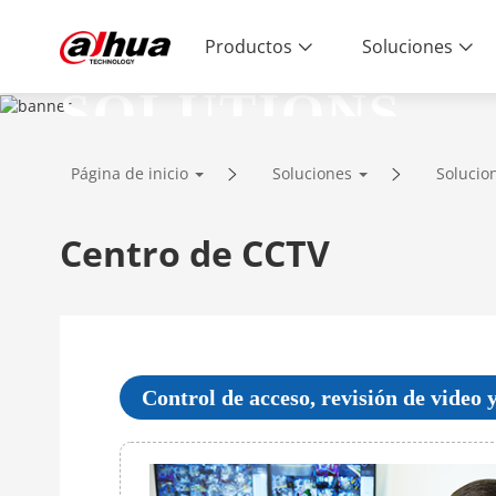
Productos
Soluciones
SOLUTIONS
Innovative Technology | Reliable Qual
Página de inicio
Soluciones
Solucio
Centro de CCTV
Control de acceso, revisión de video 