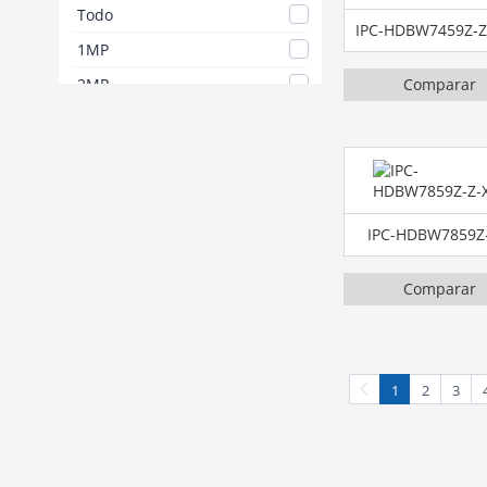
Todo
IPC-HDBW7459Z-Z
1MP
2MP
Comparar
3MP
4MP
5MP
6MP
IPC-HDBW7859Z
8MP
Comparar
10MP
12MP
16MP
1
2
3
24MP
32MP