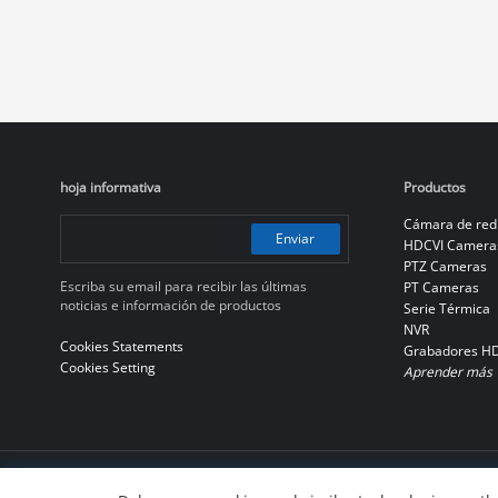
Lens Type
Todo
Motorized Vari-focal
Fixed-focal
Manual vari-focal
Fixed-focal & Motorized Vari-focal
hoja informativa
Productos
Cámara de red
Enviar
Protection Level
HDCVI Camera
PTZ Cameras
Todo
Escriba su email para recibir las últimas
PT Cameras
noticias e información de productos
Serie Térmica
IK10+
NVR
Cookies Statements
Grabadores H
IP67
Cookies Setting
Aprender más
IK10
IP68
IP66
© 2010-2026 Dahua Technology Co., Ltd