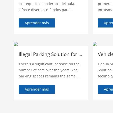
los requisitos modernos del aula.
primera 
Ofrece diversos métodos para
intrusos
involucrar a los estudiantes en las
solucion
clases y fomentar el aprendizaje
civil y r
Aprender más
Apre
activo. Enriquece la interactividad en
experim
el aula y amplía las oportunidades de
demanda 
aprendizaje a distancia.
para rem
para la p
vigilanci
Illegal Parking Solution for fire lane obstruction
Vehicl
There's a significant increase on the
Dahua SM
number of cars over the years. Yet,
Solution
parking spaces remains the same,
technolo
resulting to a substantial increase in
into a we
illegal parking cases. Due to lack of
manageme
Aprender más
Apre
policy and safely awareness, some
and effi
drivers tend to park on passageway
exit.
for fire trucks and apparatus, which
can delay or hinder firefighters'