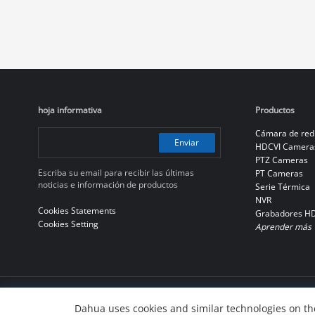
response during fire emergency. So
Dahua launched SMB Illegal Parking
Solution for fire lane obstruction to
ensure safety of residents or staff
hoja informativa
Productos
Cámara de red
Enviar
HDCVI Camera
PTZ Cameras
Escriba su email para recibir las últimas
PT Cameras
noticias e información de productos
Serie Térmica
NVR
Cookies Statements
Grabadores H
Cookies Setting
Aprender más
© 2010-2026 Dahua Technology Co., Ltd
Dahua uses cookies and similar technologies on the