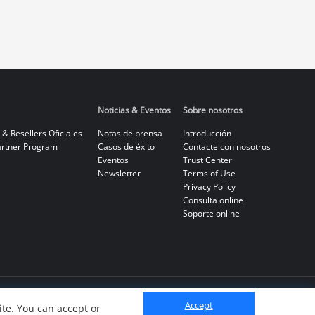
bina la
of visual evidence after an event
ión de
makes it extremely difficult for
luyendo
backtracking and locating the cause
ecnología
of the event.
solar
ilancia
Noticias & Eventos
Sobre nosotros
 sin
 & Resellers Oficiales
Notas de prensa
Introducción
rtner Program
Casos de éxito
Contacte con nosotros
oporciona
Eventos
Trust Center
para
Newsletter
Terms of Use
,
Privacy Policy
eligente.
Consulta online
Soporte online
Accept
te. You can accept or