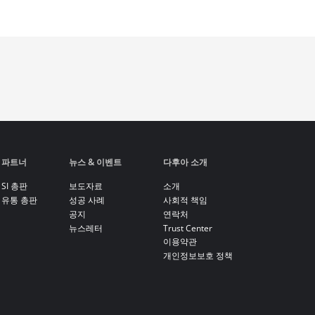
파트너
뉴스 & 이벤트
다후아 소개
SI 총판
보도자료
소개
유통 총판
성공 사례
사회적 책임
공지
연락처
뉴스레터
Trust Center
이용약관
개인정보보호 정책