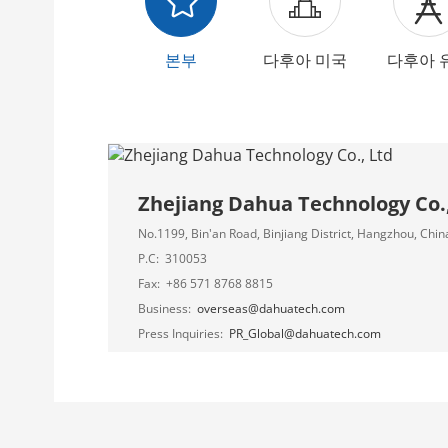
본부
다후아 미국
다후아 
Zhejiang Dahua Technology Co.
No.1199, Bin'an Road, Binjiang District, Hangzhou, Chin
P.C:
310053
Fax:
+86 571 8768 8815
Business:
overseas@dahuatech.com
Press Inquiries:
PR_Global@dahuatech.com