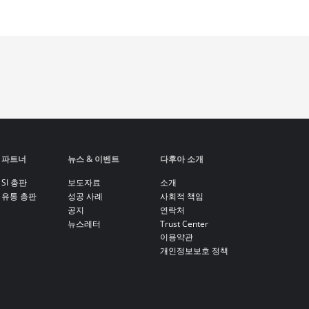
파트너
뉴스 & 이벤트
다후아 소개
SI 총판
보도자료
소개
유통 총판
성공 사례
사회적 책임
공지
연락처
뉴스레터
Trust Center
이용약관
개인정보보호 정책