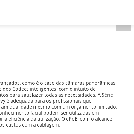
Portugal - Português
 nós
avançados, como é o caso das câmaras panorâmicas
 dos Codecs inteligentes, com o intuito de
tos para satisfazer todas as necessidades. A Série
vvy é adequada para os profissionais que
rocuram qualidade mesmo com um orçamento limitado.
conhecimento facial podem ser utilizadas em
 a eficiência da utilização. O ePoE, com o alcance
 os custos com a cablagem.