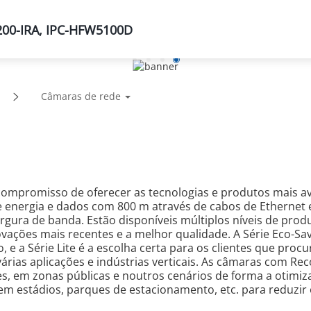
200-IRA, IPC-HFW5100D
Suporte
Parceiros
Notícias e Eventos
Sobre
Câmaras de rede
 compromisso de oferecer as tecnologias e produtos mais 
 energia e dados com 800 m através de cabos de Ethernet e
rgura de banda. Estão disponíveis múltiplos níveis de produ
ovações mais recentes e a melhor qualidade. A Série Eco-Sa
 e a Série Lite é a escolha certa para os clientes que p
rias aplicações e indústrias verticais. As câmaras com Re
s, em zonas públicas e noutros cenários de forma a otimizar
em estádios, parques de estacionamento, etc. para reduzir