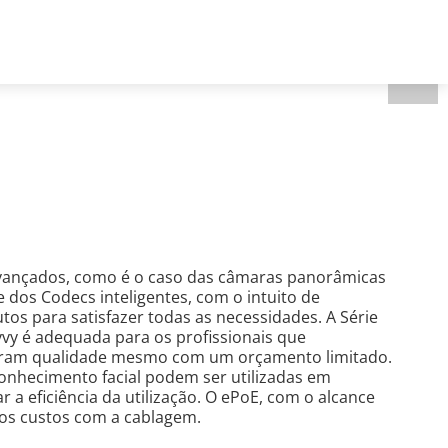
Portugal - Português
 nós
avançados, como é o caso das câmaras panorâmicas
 dos Codecs inteligentes, com o intuito de
tos para satisfazer todas as necessidades. A Série
vvy é adequada para os profissionais que
rocuram qualidade mesmo com um orçamento limitado.
conhecimento facial podem ser utilizadas em
 a eficiência da utilização. O ePoE, com o alcance
 os custos com a cablagem.