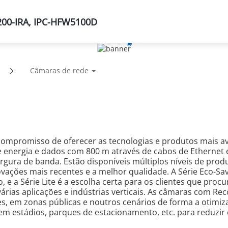
200-IRA, IPC-HFW5100D
Suporte
Parceiros
Notícias e Eventos
Sobre
Câmaras de rede
 compromisso de oferecer as tecnologias e produtos mais 
 energia e dados com 800 m através de cabos de Ethernet e
rgura de banda. Estão disponíveis múltiplos níveis de produ
ovações mais recentes e a melhor qualidade. A Série Eco-Sa
 e a Série Lite é a escolha certa para os clientes que p
rias aplicações e indústrias verticais. As câmaras com Re
s, em zonas públicas e noutros cenários de forma a otimizar
em estádios, parques de estacionamento, etc. para reduzir