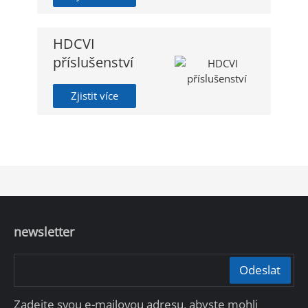
HDCVI
příslušenství
Zjistit více
newsletter
Odeslat
Zadejte svou e-mailovou adresu, abyste mohli