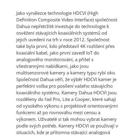
Jako vynálezce technologie HDCVI (High
Definition Composite Video Interface) společnost
Dahua nepřetržitě investuje do technologie k
osvěžení stávajících koaxiálních systémů od
jejich uvedení na trh v roce 2012. Společnost
také byla první, kdo představil 4K rozlišení přes
koaxiální kabel, jako první zavedl IoT do
analogového monitorování, a přišel s
všestrannými nabídkami, jako jsou
multisenzorové kamery a kamery typu rybí oko.
Společnost Dahua věří, že výběr HDCVI kamer je
perfektní volba pro posílení vašeho stávajícího
koaxiálního systému. Kamery Dahua HDCVI jsou
rozděleny do řad Pro, Lite a Cooper, které sahají
od vysokého výkonu s projektově orientovanými
funkcemi až po rovnováhu mezi cenou a
výkonem. Uživatelé si tak mohou vybrat kamery
podle svých potřeb. Kamery HDCVI se používají v
situacích, kde je přítomna stávající analogová