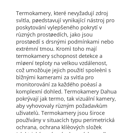
Termokamery, které nevyžadují zdroj
svìtla, pøedstavují vynikající nástroj pro
poskytování vylepšeného pokrytí v
rùzných prostøedích, jako jsou
prostøedí s drsnými podmínkami nebo
extrémní tmou. Kromì toho mají
termokamery schopnost detekce a
mìøení teploty na velkou vzdálenost,
což umožòuje jejich použití spoleènì s
bìžnými kamerami za svìtla pro
monitorování za každého poèasí a
komplexní dohled. Termokamery Dahua
pokrývají jak termo, tak vizuální kamery,
aby vyhovovaly rùzným požadavkùm
uživatelù. Termokamery jsou široce
používány v situacích typu perimetrická
ochrana, ochrana klíèových složek