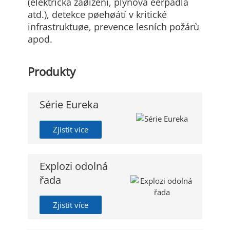
(elektrická zaøízení, plynová èerpadla
atd.), detekce pøehøátí v kritické
infrastruktuøe, prevence lesních požárù
apod.
Produkty
Série Eureka
Zjistit více
Explozi odolná
řada
Zjistit více