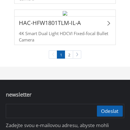
HAC-HFW1801TLM-IL-A
4K Smart Dual Light HDCVI Fixed-focal Bullet
Camera
1
2
newsletter
Odeslat
Zadejte svou e-mailovou adresu, abyste mohli