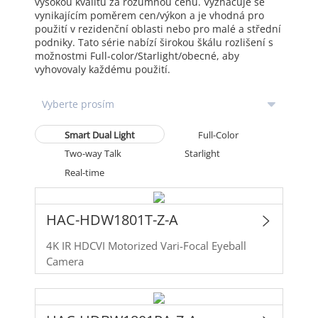
vysokou kvalitu za rozumnou cenu. Vyznačuje se
vynikajícím poměrem cen/výkon a je vhodná pro
použití v rezidenční oblasti nebo pro malé a střední
podniky. Tato série nabízí širokou škálu rozlišení s
možnostmi Full-color/Starlight/obecné, aby
vyhovovaly každému použití.
Smart Dual Light
Full-Color
Two-way Talk
Starlight
Real-time
HAC-HDW1801T-Z-A
4K IR HDCVI Motorized Vari-Focal Eyeball
Camera