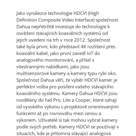
Jako vynálezce technologie HDCVI (High
Definition Composite Video Interface) společnost
Dahua nepřetržitě investuje do technologie k
osvěžení stávajících koaxiálních systémů od
jejich uvedení na trh v roce 2012. Společnost
také byla první, kdo představil 4K rozlišení přes
koaxiální kabel, jako první zavedl IoT do
analogového monitorování, a přišel s
všestrannými nabídkami, jako jsou
multisenzorové kamery a kamery typu rybí oko.
Společnost Dahua věří, že výběr HDCVI kamer je
perfektní volba pro posílení vašeho stávajícího
koaxiálního systému. Kamery Dahua HDCVI jsou
rozděleny do řad Pro, Lite a Cooper, které sahají
od vysokého výkonu s projektově orientovanými
funkcemi až po rovnováhu mezi cenou a
výkonem. Uživatelé si tak mohou vybrat kamery
podle svých potřeb. Kamery HDCVI se používají v
situacích, kde je přítomna stávající analogová