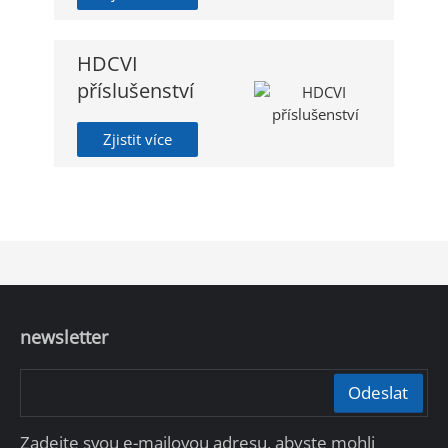
HDCVI
příslušenství
Zjistit více
newsletter
Odeslat
Zadejte svou e-mailovou adresu, abyste mohli