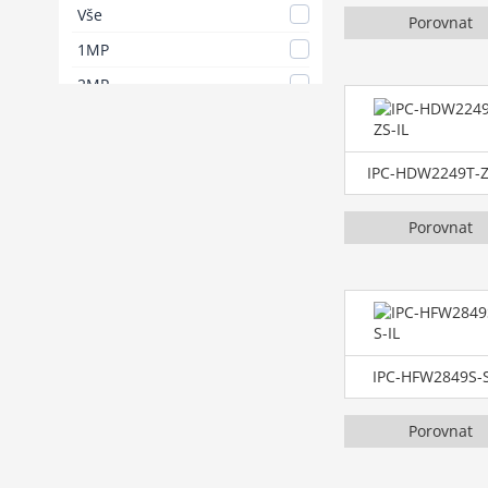
Vše
Porovnat
1MP
2MP
3MP
4MP
IPC-HDW2249T-Z
5MP
6MP
Porovnat
8MP
10MP
12MP
16MP
IPC-HFW2849S-S
24MP
Porovnat
32MP