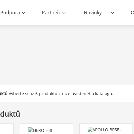
Podpora
Partneři
Novinky a události
O
ity | End-to-End Service
uktů
Vyberte si až 6 produktů z níže uvedeného katalogu.
oduktů