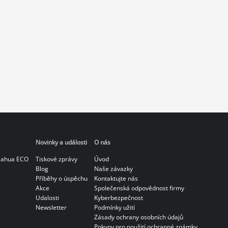
Novinky a události
O nás
Dahua ECO
Tiskové zprávy
Úvod
Blog
Naše závazky
Příběhy o úspěchu
Kontaktujte nás
Akce
Společenská odpovědnost firmy
Udalosti
Kyberbezpečnost
Newsletter
Podmínky užití
Zásady ochrany osobních údajů
Pokyny pro použití ochranné známky