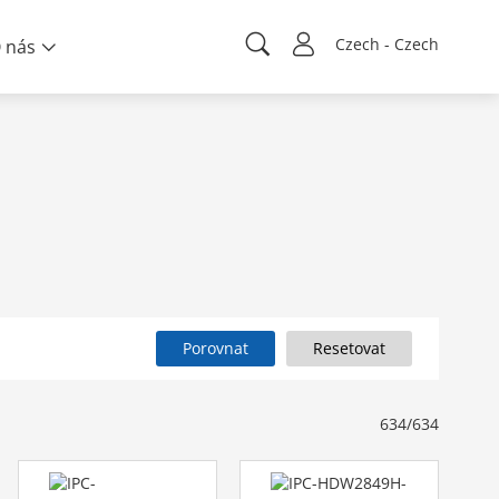
Czech - Czech
 nás
Porovnat
Resetovat
634/634