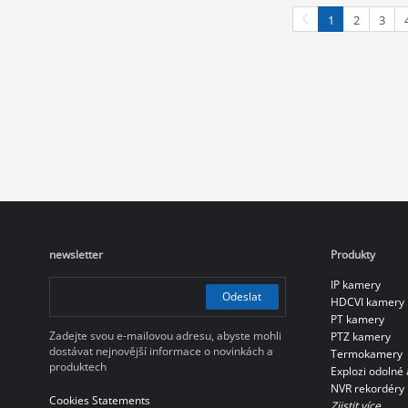
Lens Type
1
2
3
Vše
Motorized Vari-focal
Fixed-focal
Manual vari-focal
Fixed-focal & Motorized Vari-focal
Protection Level
Vše
newsletter
Produkty
IK10+
IP kamery
IP67
Odeslat
HDCVI kamery
PT kamery
IK10
Zadejte svou e-mailovou adresu, abyste mohli
PTZ kamery
IP68
dostávat nejnovější informace o novinkách a
Termokamery
produktech
Explozi odolné 
IP66
NVR rekordéry
Cookies Statements
Zjistit více