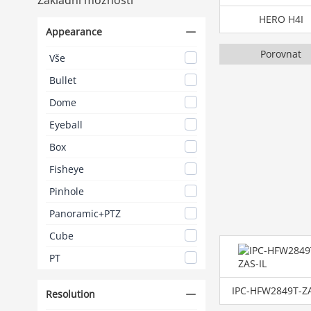
HERO H4I
Appearance
Porovnat
Vše
Bullet
Dome
Eyeball
Box
Fisheye
Pinhole
Panoramic+PTZ
Cube
PT
IPC-HFW2849T-ZA
Resolution