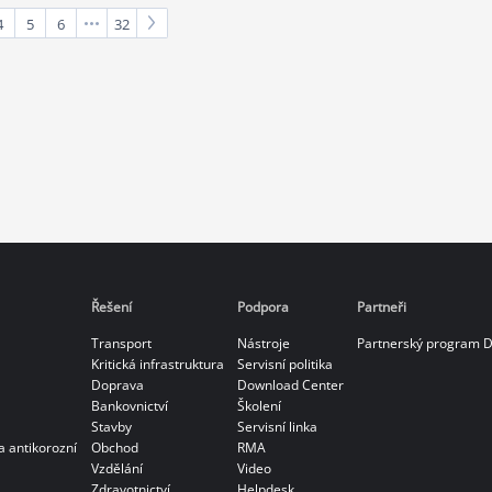
4
5
6
32
Řešení
Podpora
Partneři
Transport
Nástroje
Partnerský program 
Kritická infrastruktura
Servisní politika
Doprava
Download Center
Bankovnictví
Školení
Stavby
Servisní linka
a antikorozní
Obchod
RMA
Vzdělání
Video
Zdravotnictví
Helpdesk