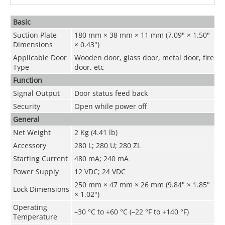
Basic
Suction Plate
180 mm × 38 mm × 11 mm (7.09" × 1.50"
Dimensions
× 0.43")
Applicable Door
Wooden door, glass door, metal door, fire
Type
door, etc
Function
Signal Output
Door status feed back
Security
Open while power off
General
Net Weight
2 Kg (4.41 lb)
Accessory
280 L; 280 U; 280 ZL
Starting Current
480 mA; 240 mA
Power Supply
12 VDC; 24 VDC
250 mm × 47 mm × 26 mm (9.84" × 1.85"
Lock Dimensions
× 1.02")
Operating
–30 °C to +60 °C (–22 °F to +140 °F)
Temperature