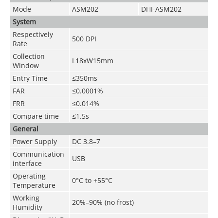
Mode
ASM202
DHI-ASM202
System
Respectively
500 DPI
Rate
Collection
L18xW15mm
Window
Entry Time
≤350ms
FAR
≤0.0001%
FRR
≤0.014%
Compare time
≤1.5s
General
Power Supply
DC 3.8–7
Communication
USB
interface
Operating
0°C to +55°C
Temperature
Working
20%–90% (no frost)
Humidity