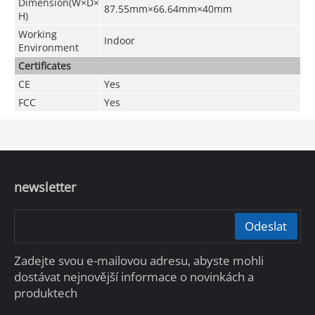
Dimension(W×D×
87.55mm×66.64mm×40mm
H)
Working
Indoor
Environment
Certificates
CE
Yes
FCC
Yes
newsletter
Odeslat
Zadejte svou e-mailovou adresu, abyste mohli
dostávat nejnovější informace o novinkách a
produktech