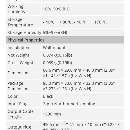
Working
10%~90%(RH)
Humidity
Storage
- 40°C ~ + 80°C( - 40 °F ~ + 176 °F)
Temperature
Storage
Humidity
5%~95%(RH)
Physical Properties
Installation
Wall-mount
Net Weight
0.074kg(0.16lb)
Gross Weight
0.089kg(0.19lb)
60.6 mm × 29.0 mm × 40.0 mm (2.39"
Dimension
×1.14" ×1.57") (L × W × H)
Package
85.0 mm × 83.0 mm × 32.0 mm (3.35"
Dimension
×3.27" ×1.26") (L × W × H)
Color
Black
Input Plug
2-pin North American plug
Output Cable
1500 mm
Length
Φ5.5 mm × Φ2.1 mm × 10 mm (Φ0.22" ×
Output Plug
Φ0.08" × 0.39")