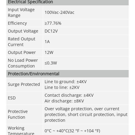
Electrical Specification
Input Voltage
100Vac-240Vac
Range
Efficiency
≥77.76%
Output
Voltage
DC12V
Rated Output
1A
Current
Output Power
12W
No Load Power
≤0.3W
Consumption
Protection/Environmental
Line to ground: ±4KV
Surge Protected
Line to line: ±2KV
Contact discharge: ±4KV
ESD
Air discharge: ±8KV
Over voltage protection, over current
Protective
protection, short circuit protection, input
Function
protection
Working
0°C ~ +40°C(32 °F ~ +104 °F)
Temperature