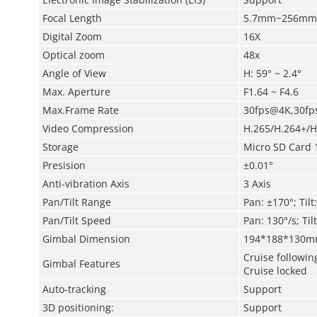
Focal Length
5.7mm~256mm
Digital Zoom
16X
Optical zoom
48x
Angle of View
H: 59° ~ 2.4°
Max. Aperture
F1.64 ~ F4.6
Max.Frame Rate
30fps@4K,30f
Video Compression
H.265/H.264+/H
Storage
Micro SD Card 
Presision
±0.01°
Anti-vibration Axis
3 Axis
Pan/Tilt Range
Pan: ±170°; Tilt
Pan/Tilt
Speed
Pan: 130°/s; Til
Gimbal Dimension
194*188*130
Cruise followin
Gimbal Features
Cruise locked
Auto-tracking
Support
3D positioning:
Support