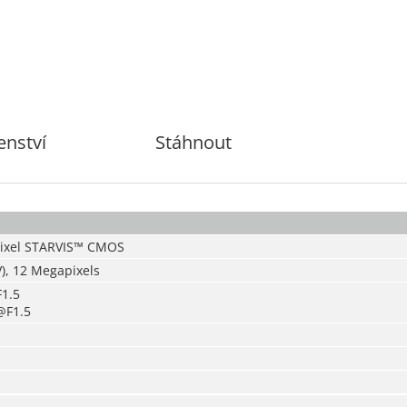
enství
Stáhnout
pixel STARVIS™ CMOS
), 12
Megapixels
1.5
@F1.5