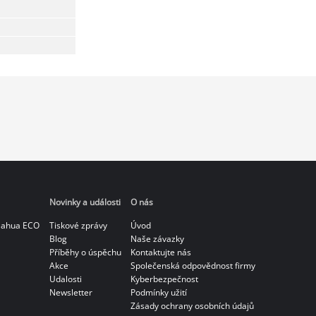
Novinky a události
O nás
Dahua ECO
Tiskové zprávy
Úvod
Blog
Naše závazky
Příběhy o úspěchu
Kontaktujte nás
Akce
Společenská odpovědnost firmy
Udalosti
Kyberbezpečnost
Newsletter
Podmínky užití
Zásady ochrany osobních údajů