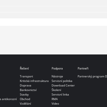
Řešení
Podpora
Partneři
Transport
Nástroje
Partnerský program 
Kritická infrastruktura
Servisní politika
Doprava
Download Center
Bankovnictví
Školení
Stavby
Servisní linka
a antikorozní
Obchod
RMA
Vzdělání
Video