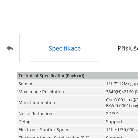
Specifikace
Přísluš
Technical Specification(Payload)
Sensor
1/1.7” 12Mega
Max.Image Resolution
3840(H)×2160 (V
Cor:0.001Lux@F
Mim. Illumination
B/W:0.0001Lux
Noise Reduction
2D/3D
Defog
Support
Electronic Shutter Speed
1/1s~1/30,000s
Electronic Image Stabilization (EIS)
Support