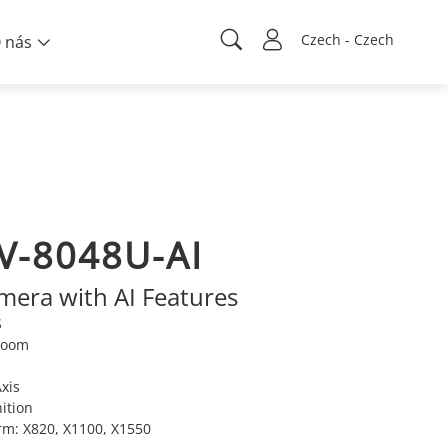
Czech - Czech
 nás
V-8048U-AI
mera with AI Features
S
 Zoom
Axis
ition
orm: X820, X1100, X1550