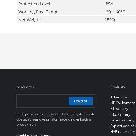
Protection Level:
IP54
Working Env. Temp.
-20 ~ 60°C
Net Weight
1500g
newsletter
Produkty
IP kamery
Odeslat
HDCVI kamery
PT kamery
Zadejte svou e-mailovou adresu, abyste mohli
PTZ kamery
dostávat nejnovější informace o novinkách a
Termokamery
produktech
Explozi odolné 
NVR rekordéry
Cookies Statements