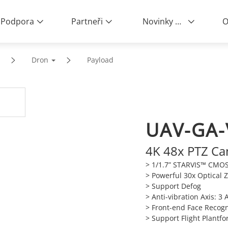
Podpora
Partneři
Novinky a události
O
Dron
Payload
UAV-GA-
4K 48x PTZ Ca
> 1/1.7” STARVIS™ CMO
> Powerful 30x Optical
> Support Defog
> Anti-vibration Axis: 3 
> Front-end Face Recogn
> Support Flight Plantf