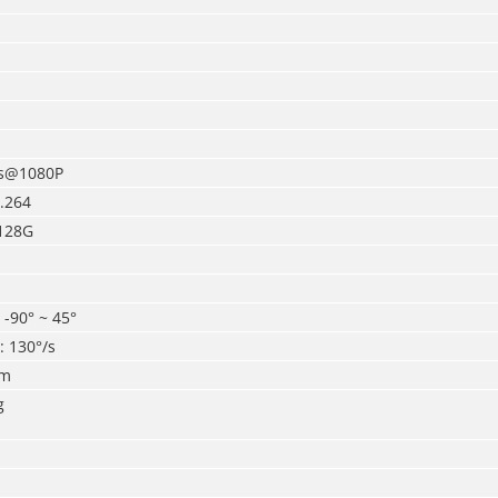
ps@1080P
.264
128G
:
-90° ~ 45°
t: 130°/s
mm
g