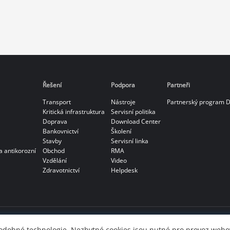
Řešení
Podpora
Partneři
Transport
Nástroje
Partnerský program 
Kritická infrastruktura
Servisní politika
Doprava
Download Center
Bankovnictví
Školení
Stavby
Servisní linka
a antikorozní
Obchod
RMA
Vzdělání
Video
Zdravotnictví
Helpdesk
odobné technologie. Nezbytné cookies jsou nutné pro provoz webo