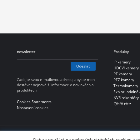
newsletter
Produkty
IP kamery
Odeslat
HDCVI kamery
PT kamery
Zadejte svou e-mailovou adresu, abyste mohli
PTZ kamery
dostávat nejnovější informace o novinkách a
Termokamery
produktech
Explozi odolné 
NVR rekordéry
Cookies Statements
Zjistit více
Nastavení cookies
Dahua Technology Co., Ltd
Dahua používá na webových stránkách cookies a p