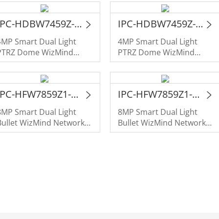
IPC-HDBW7459Z-Z-PV-X
IPC-HDBW7459Z-Z4-PV-X
4MP Smart Dual Light
4MP Smart Dual Light
PTRZ Dome WizMind
PTRZ Dome WizMind
Network Camera
Network Camera
IPC-HFW7859Z1-Z4-PV-X
IPC-HFW7859Z1-Z7-PV-X
8MP Smart Dual Light
8MP Smart Dual Light
Bullet WizMind Network
Bullet WizMind Network
Camera
Camera