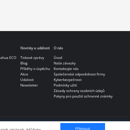
Novinky a události
O nás
Dahua ECO
Tiskové zprávy
Úvod
Blog
Naše závazky
Příběhy o úspěchu
Kontaktujte nás
Akce
Společenská odpovědnost firmy
Udalosti
Kyberbezpečnost
Newsletter
Podmínky užití
Zásady ochrany osobních údajů
Pokyny pro použití ochranné známky
Přijmout
vých stránek. Můžete