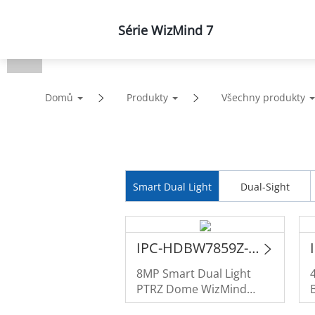
Série WizMind 7
Produkty
Řešení
Domů
Produkty
Všechny produkty
Smart Dual Light
Dual-Sight
IPC-HDBW7859Z-Z4-PV-X
8MP Smart Dual Light
PTRZ Dome WizMind
Network Camera