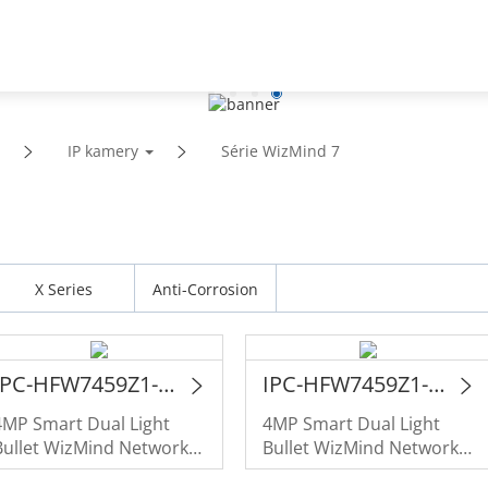
Podpora
Partneři
Novinky a události
O
IP kamery
Série WizMind 7
X Series
Anti-Corrosion
IPC-HFW7459Z1-Z-PV-X
IPC-HFW7459Z1-Z10-PV-X
4MP Smart Dual Light
4MP Smart Dual Light
Bullet WizMind Network
Bullet WizMind Network
Camera
Camera