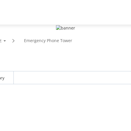
파트너
뉴스 & 이벤트
다후아 소
보
Emergency Phone Tower
ry