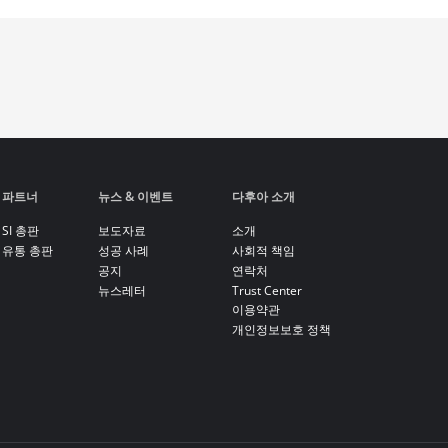
파트너
뉴스 & 이벤트
다후아 소개
SI 총판
보도자료
소개
유통 총판
성공 사례
사회적 책임
공지
연락처
뉴스레터
Trust Center
이용약관
개인정보보호 정책