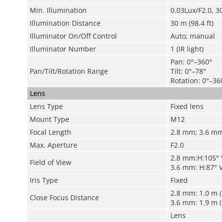
Min. Illumination
0.03Lux/F2.0, 3
Illumination Distance
30 m (98.4 ft)
Illuminator On/Off Control
Auto; manual
Illuminator Number
1 (IR light)
Pan: 0°–360°
Pan/Tilt/Rotation Range
Tilt: 0°–78°
Rotation: 0°–36
Lens
Lens Type
Fixed lens
Mount Type
M12
Focal Length
2.8 mm; 3.6 m
Max. Aperture
F2.0
2.8 mm:H:105° V
Field of View
3.6 mm: H:87° V
Iris Type
Fixed
2.8 mm: 1.0 m (3
Close Focus Distance
3.6 mm: 1.9 m (6
Lens