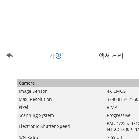
사양
액세서리
Camera
Image Sensor
4K CMOS
Max. Resolution
3840 (H )× 2160 
Pixel
8 MP
Scanning System
Progressive
PAL: 1/25 s–1/1
Electronic Shutter Speed
NTSC: 1/30 s–1/
S/N Ratio
> 65 dB