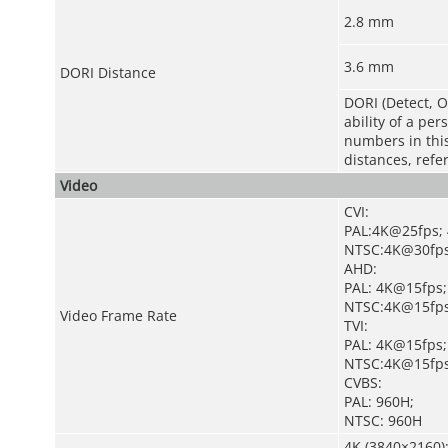
2.8 mm
3.6 mm
DORI Distance
DORI (Detect, O
ability of a pe
numbers in this 
distances, refe
Video
CVI:
PAL:4K@25fps;
NTSC:4K@30fps
AHD:
PAL: 4K@15fps;
NTSC:4K@15fps
Video Frame Rate
TVI:
PAL: 4K@15fps;
NTSC:4K@15fps
CVBS:
PAL: 960H;
NTSC: 960H
4K (3840×2160)