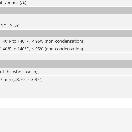
lt-in mic (-A)
DC, IR on)
(–40°F to 140°F);
<
95% (non-condensation)
(–40°F to 140°F); < 95% (non-condensation)
ut the whole casing
7 mm (φ3.70" × 3.37")