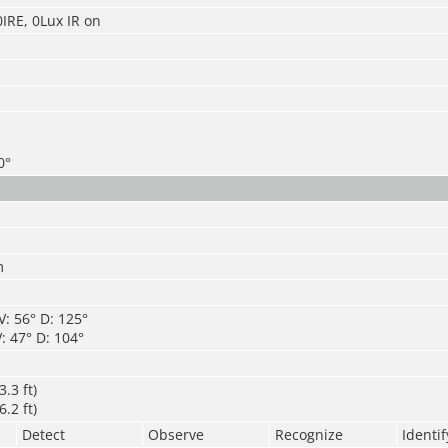
0IRE, 0Lux IR on
0°
m
: 56° D: 125°
: 47° D: 104°
.3 ft)
.2 ft)
Detect
Observe
Recognize
Identif