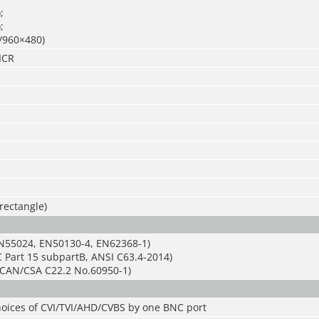
;
;
/960×480)
ICR
 rectangle)
N55024, EN50130-4, EN62368-1)
 Part 15 subpartB, ANSI C63.4-2014)
CAN/CSA C22.2 No.60950-1)
hoices of CVI/TVI/AHD/CVBS by one BNC port