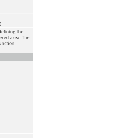
)
defining the
vered area. The
function