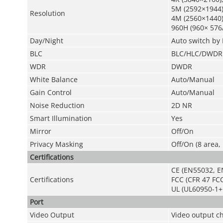
5M (2592×1944)
Resolution
4M (2560×1440)
960H (960× 576
Day/Night
Auto switch by 
BLC
BLC/HLC/DWDR
WDR
DWDR
White Balance
Auto/Manual
Gain Control
Auto/Manual
Noise Reduction
2D NR
Smart Illumination
Yes
Mirror
Off/On
Privacy Masking
Off/On (8 area,
Certifications
CE (EN55032, E
Certifications
FCC (CFR 47 FCC
UL (UL60950-1+
Port
Video Output
Video output c