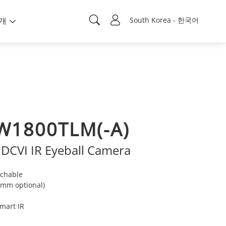
개
South Korea - 한국어
W1800TLM(-A)
HDCVI IR Eyeball Camera
tchable
8 mm optional)
Smart IR