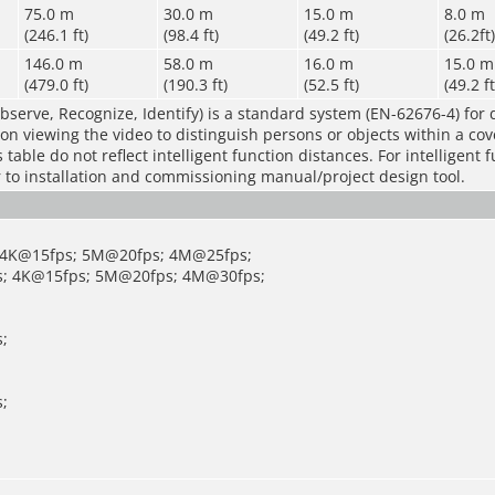
75.0 m
30.0 m
15.0 m
8.0 m
(246.1 ft)
(98.4 ft)
(49.2 ft)
(26.2ft)
146.0 m
58.0 m
16.0 m
15.0 m
(479.0 ft)
(190.3 ft)
(52.5 ft)
(49.2 ft
bserve, Recognize, Identify) is a standard system (EN-62676-4) for 
rson viewing the video to distinguish persons or objects within a co
table do not reflect intelligent function distances. For intelligent 
r to installation and commissioning manual/project design tool.
 4K@15fps; 5M@20fps; 4M@25fps;
; 4K@15fps; 5M@20fps; 4M@30fps;
;
;
;