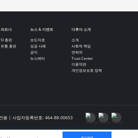
파트너
뉴스 & 이벤트
다후아 소개
SI 총판
보도자료
소개
유통 총판
성공 사례
사회적 책임
공지
연락처
뉴스레터
Trust Center
이용약관
개인정보보호 정책
| 사업자등록번호: 464-88-00653
01호(가산동, 대성디폴리스)
Accept