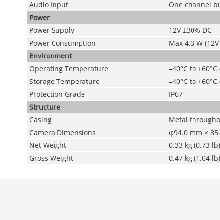
Audio Input
One channel bui
Power
Power Supply
12V ±30% DC
Power Consumption
Max 4.3 W (12V 
Environment
Operating Temperature
–40°C to +60°C 
Storage Temperature
–40°C to +60°C 
Protection Grade
IP67
Structure
Casing
Metal througho
Camera Dimensions
φ94.0 mm × 85.
Net Weight
0.33 kg (0.73 lb)
Gross Weight
0.47 kg (1.04 lb)