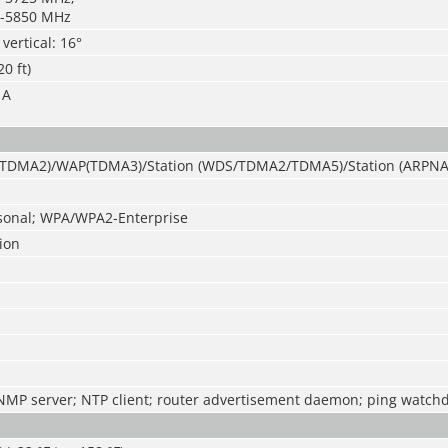
-5850 MHz
 vertical: 16°
0 ft)
 A
(TDMA2)/WAP(TDMA3)/Station (WDS/TDMA2/TDMA5)/Station (ARPNA
onal; WPA/WPA2-Enterprise
tion
NMP server; NTP client; router advertisement daemon; ping watch