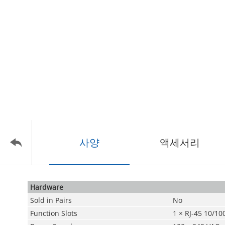
사양
액세서리
Hardware
Sold in Pairs
No
Function Slots
1 × RJ-45 10/10