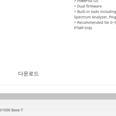
> Powerful OS
> Dual firmware
> Built-in tools includi
Spectrum Analyzer, Ping
> Recommended for 0~5k
PTMP link)
다운로드
0/1000 Base-T