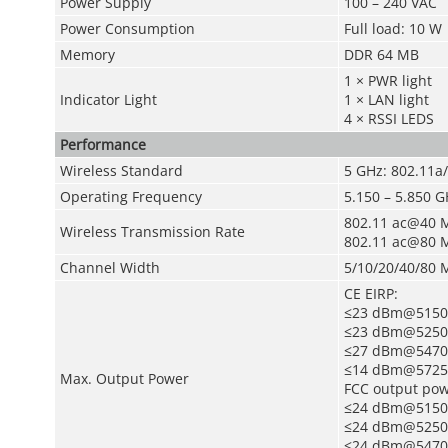
Power Supply
100 – 240 VAC
Power Consumption
Full load: 10 W
Memory
DDR 64 MB
1 × PWR light
Indicator Light
1 × LAN light
4 × RSSI LEDS
Performance
Wireless Standard
5 GHz: 802.11a
Operating Frequency
5.150 – 5.850 G
802.11 ac@40 MH
Wireless Transmission Rate
802.11 ac@80 MH
Channel Width
5/10/20/40/80 
CE EIRP:
≤23 dBm@5150
≤23 dBm@5250
≤27 dBm@5470
≤14 dBm@5725
Max. Output Power
FCC output pow
≤24 dBm@5150
≤24 dBm@5250
≤24 dBm@5470