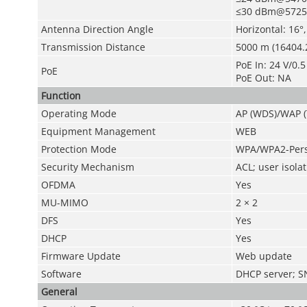
≤30 dBm@5725
Antenna Direction Angle
Horizontal: 16°,
Transmission Distance
5000 m (16404.2
PoE In: 24 V/0.5
PoE
PoE Out: NA
Function
Operating Mode
AP (WDS)/WAP 
Equipment Management
WEB
Protection Mode
WPA/WPA2-Pers
Security Mechanism
ACL; user isola
OFDMA
Yes
MU-MIMO
2 × 2
DFS
Yes
DHCP
Yes
Firmware Update
Web update
Software
DHCP server; S
General