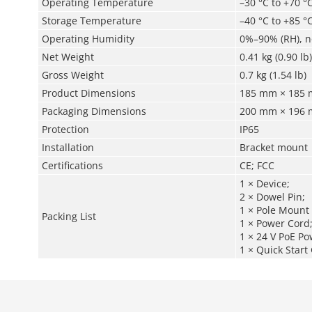
Operating Temperature
–30 °C to +70 °C
Storage Temperature
–40 °C to +85 °C
Operating Humidity
0%–90% (RH), 
Net Weight
0.41 kg (0.90 lb)
Gross Weight
0.7 kg (1.54 lb)
Product Dimensions
185 mm × 185 mm
Packaging Dimensions
200 mm × 196 mm
Protection
IP65
Installation
Bracket mount
Certifications
CE; FCC
1 × Device;
2 × Dowel Pin;
1 × Pole Mount 
Packing List
1 × Power Cord
1 × 24 V PoE Po
1 × Quick Start