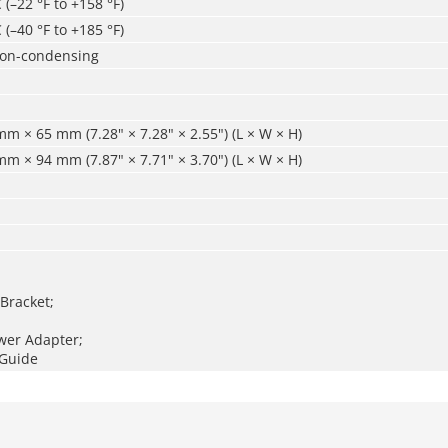
 (–22 °F to +158 °F)
 (–40 °F to +185 °F)
non-condensing
 × 65 mm (7.28" × 7.28" × 2.55") (L × W × H)
 × 94 mm (7.87" × 7.71" × 3.70") (L × W × H)
Bracket;
;
wer Adapter;
 Guide