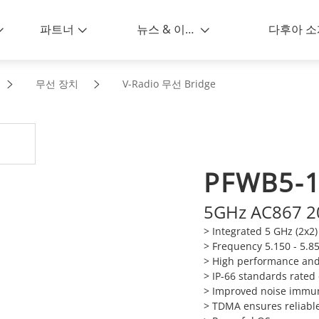
파트너
뉴스 & 이벤트
다후아 소
무선 장치
V-Radio 무선 Bridge
PFWB5-1
5GHz AC867 20
> Integrated 5 GHz (2x2
> Frequency 5.150 - 5.85
> High performance and 
> IP-66 standards rated
> Improved noise immun
> TDMA ensures reliab