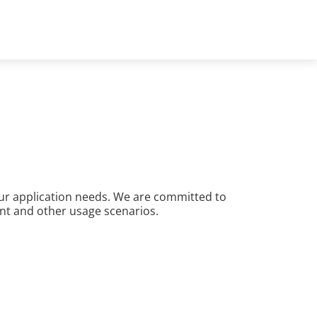
Japan - 日本語
いて
our application needs. We are committed to
nt and other usage scenarios.