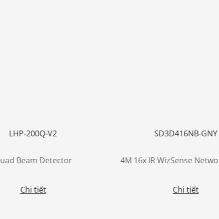
LHP-200Q-V2
SD3D416NB-GNY
uad Beam Detector
Chi tiết
Chi tiết