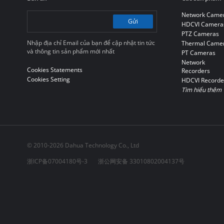
Network Came
Gửi
HDCVI Camera
PTZ Cameras
Nhập địa chỉ Email của bạn để cập nhật tin tức
Thermal Came
và thông tin sản phẩm mới nhất
PT Cameras
Network
Cookies Statements
Recorders
Cookies Setting
HDCVI Recorde
Tìm hiểu thêm
© 2010-2026 Dahua Technology Co., Ltd
浙ICP备07004180号-3
浙公网安备 33010802004137号