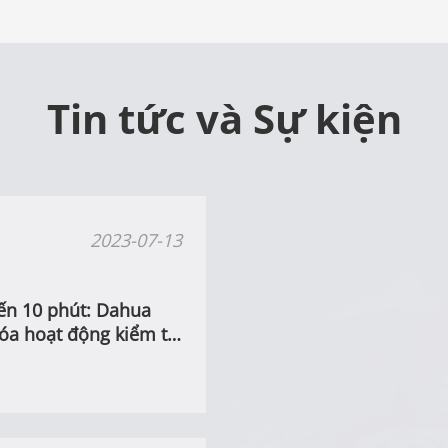
Tin tức và Sự kiện
2023-07-13
ến 10 phút: Dahua
óa hoạt động kiểm tra
g cháy chữa cháy tại
n Vân Nam