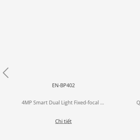
EN-BP402
ay
4MP Smart Dual Light Fixed-focal Bullet WizSense Network Camera
Q
Chi tiết