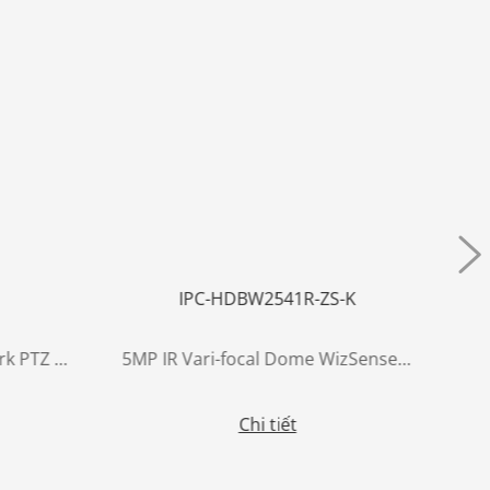
IPC-HDBW2541R-ZS-K
4M 16x IR WizSense Network PTZ Camera
5MP IR Vari-focal Dome WizSense Network Camera
Chi tiết