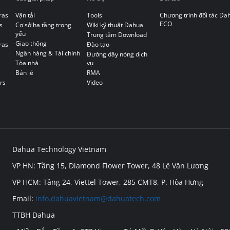
ras
Vận tải
Tools
Chương trình đối tác Da
ECO
s
Cơ sở hạ tầng trọng
Wiki kỹ thuật Dahua
yếu
Trung tâm Download
Giao thông
ras
Đào tạo
Ngân hàng & Tài chính
Đường dây nóng dịch
Tòa nhà
vụ
Bán lẻ
RMA
rs
Video
Dahua Technology Vietnam
VP HN: Tầng 15, Diamond Flower Tower, 48 Lê Văn Lương
VP HCM: Tầng 24, Viettel Tower, 285 CMT8, P. Hòa Hưng
Email:
info.dahuavietnam@dahuatech.com
TTBH Dahua