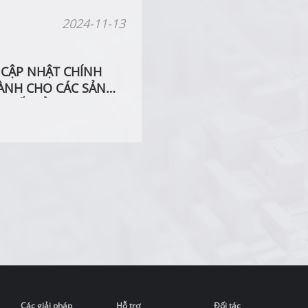
2024-11-13
CẬP NHẬT CHÍNH
ÀNH CHO CÁC SẢN
PHỐI CỦA DAHUA
Các giải pháp
Hỗ trợ
Đối tác