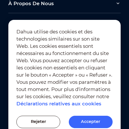
Solutions at Power2Drive Europe
À Propos De Nous
2025-05-15
Dahua utilise des cookies et des
Conception intuitive, expérience sans effort :
technologies similaires sur son site
découvrez le NVR Next de Dahua
Abonnement à la newsletter
Web. Les cookies essentiels sont
nécessaires au fonctionnement du site
Web. Vous pouvez accepter ou refuser
2024-11-13
Tout afficher
les cookies non essentiels en cliquant
Dahua D-Volt at Istanbul EV Charger Show
sur le bouton « Accepter » ou « Refuser ».
Vous pouvez modifier vos paramètres à
Tout afficher
tout moment. Pour plus d'informations
Conditions d'utilisation
｜
sur les cookies, veuillez consulter notre
Conformité en matière de confidentialité
Déclarations relatives aux cookies
Conformité en matière de marques déposées
｜
Déclarations relatives aux cookies
Rejeter
Accepter
Paramètres des cookies