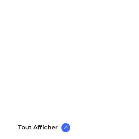
Smart City
Ecological Environment
Traffic Management
Transportation
Tout Afficher