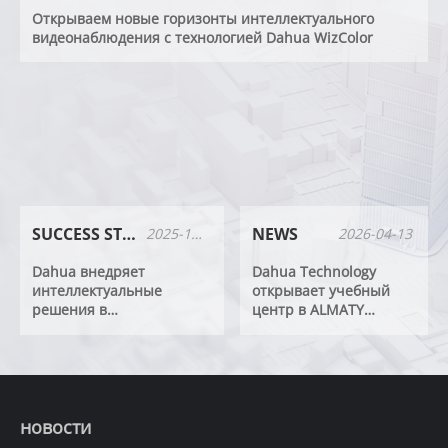
Открываем новые горизонты интеллектуального
видеонаблюдения с технологией Dahua WizColor
SUCCESS STORIES
NEWS
2025-12-23
2026-04-13
Dahua внедряет
Dahua Technology
интеллектуальные
открывает учебный
решения в
центр в ALMATY
Туркменистане в новом
POLYTECHNIC COLLEGE
университетском кампусе
для поддержки
развития цифровых
талантов
новости